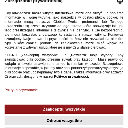
Trener reprezentacji Polski kobiet do lat 19 Nina Patalon
ogłosiła listę zawodniczek z lig zagranicznych, powołanych
na zgrupowanie i turniej towarzyski w La Mandze. W jego
ramach Polki zagrają ze Szwecją (4 marca, 18:00), Danią (6
marca, 14:00) oraz Holandią (8 marca, 14:00).
Lista powołanych zawodniczek:
Michelle Biskup (Borussia VfL Moenchengladbach)
Milena Kokosz (Asane Fotball Damer)
Alexis Legowski (Northeastern University)
Natalia Padilla Bidas (Malaga FC Feminino)
Używamy plików cookies, aby ułatwić Ci korzystanie z naszego serwisu
oraz do celów statystycznych. Jeśli nie blokujesz tych plików, to zgadzasz
się na ich użycie oraz zapisanie w pamięci urządzenia. Pamiętaj, że
możesz samodzielnie zarządzać cookies, zmieniając ustawienia