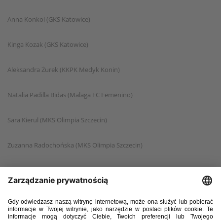
Anna Konkol (GKS Katowice)
Kinga Kozak (GKS Katowice)
Aleksandra Żurek (KKPK Medyk Konin)
Natalia Padilla Bidas (Malaga FC Femenino)
Sara Kierul (MKS Olimpia Szczecin)
Zuzanna Radochońska (MKS Olimpia Szczecin)
Adriana Achcińska (TME GROT SMS Łódź)
Paulina Filipczak (TME GROT SMS Łódź)
Agnieszka Glinka (TME GROT SMS Łódź)