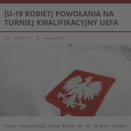
REPREZENTACJA KOBIECA U-19
[U-19 KOBIET] POWOŁANIA NA
TURNIEJ KWALIFIKACYJNY UEFA
13 / 09 / 19
Autor: PZPN
Trener reprezentacji Polski kobiet do lat 19 Nina Patalon