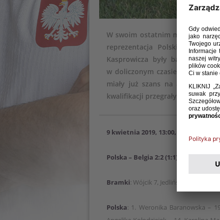
W swoim ostatnim meczu turnieju
reprezentacja Polski do lat 1
Kasprowicza były bardzo bliski
w doliczonym czasie gry. Biało-
miały już szans na awans. W mi
kwalifikacji przegrały 0:1 z Finland
9 kwietnia 2019, 13:00, Tubize (Belgi
Polska – Belgia 2:2 (1:1)
Bramki
: Wójcik 7, Jedlińska 65 – Petry
Polska
: 1. Weronika Baranowska – 19. 