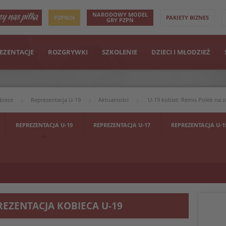
NARODOWY MODEL
PZPN24
PAKIETY BIZNES
GRY PZPN
EZENTACJE
ROZGRYWKI
SZKOLENIE
DZIECI I MŁODZIEŻ
biece
Reprezentacja U-19
Aktualności
U-19 kobiet: Remis Polek na z
REPREZENTACJA U-19
REPREZENTACJA U-17
REPREZENTACJA U-1
REZENTACJA KOBIECA U-19