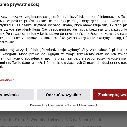
 Elite Round eliminacji mistrzostw Europy kobieca
9 zremisowała 2:2 z Belgią. Podopieczne Marcina
e zwycięstwa, gdyż drugiego gola straciły dopiero
czerwone, bez względu na wynik tego spotkania, nie
nioną sobotę uległy 1:2 Szwajcarii, a na otwarcie
ią.
a)
 12, Buabadi 90.
Jessica Pluta, 8. Weronika Helińska, 4. Olga Sirant (K), 16.