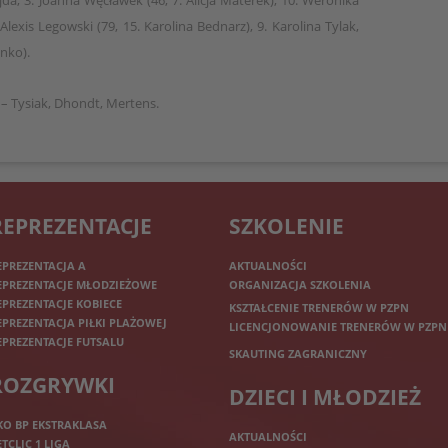
jda, 3. Joanna Węcławek (46, 7. Alicja Materek), 10. Weronika
 Alexis Legowski (79, 15. Karolina Bednarz), 9. Karolina Tylak,
enko).
a – Tysiak, Dhondt, Mertens.
REPREZENTACJE
SZKOLENIE
EPREZENTACJA A
AKTUALNOŚCI
EPREZENTACJE MŁODZIEŻOWE
ORGANIZACJA SZKOLENIA
EPREZENTACJE KOBIECE
KSZTAŁCENIE TRENERÓW W PZPN
EPREZENTACJA PIŁKI PLAŻOWEJ
LICENCJONOWANIE TRENERÓW W PZPN
EPREZENTACJE FUTSALU
SKAUTING ZAGRANICZNY
ROZGRYWKI
DZIECI I MŁODZIEŻ
KO BP EKSTRAKLASA
AKTUALNOŚCI
ETCLIC 1 LIGA