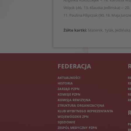
Angelika Kołodziejek – 14. Karolina Ma
Wójcik (46, 13. Klaudia Jedlińska) – 20.
11. Paulina Filipczak (90, 18. Maja Jurcz
Żółte kartki:
Materek, Tylak, Jedlińsk
FEDERACJA
AKTUALNOŚCI
R
HISTORIA
R
ZARZĄD PZPN
R
KOMISJE PZPN
R
KOMISJA REWIZYJNA
R
STRUKTURA ORGANIZACYJNA
KLUB WYBITNEGO REPREZENTANTA
WOJEWÓDZKIE ZPN
SĘDZIOWIE
P
ZESPÓŁ MEDYCZNY PZPN
B