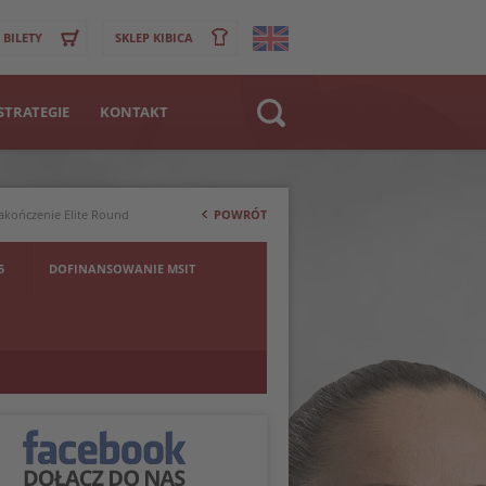
BILETY
SKLEP KIBICA
STRATEGIE
KONTAKT
Strona WWW
>
Klub
akończenie Elite Round
POWRÓT
Zawodnik
5
DOFINANSOWANIE MSIT