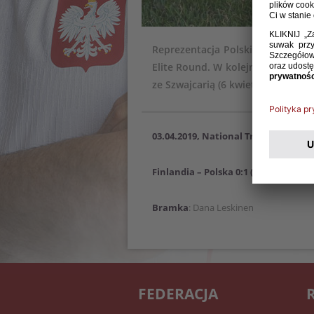
Reprezentacja Polski kobiet do la
Elite Round. W kolejnym spotkan
ze Szwajcarią (6 kwietnia).
03.04.2019, National Training Centr
Finlandia – Polska 0:1 (0:0)
Bramka
: Dana Leskinen
FEDERACJA