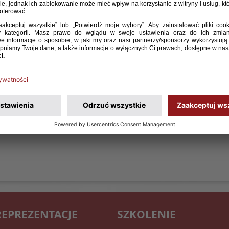
t 19 uległa Finlandii 0:1 w pierwszym meczu turnieju
iu podopieczne trenera Marcina Kasprowicza zagrają
e Tubize
REPREZENTACJE
SZKOLENIE