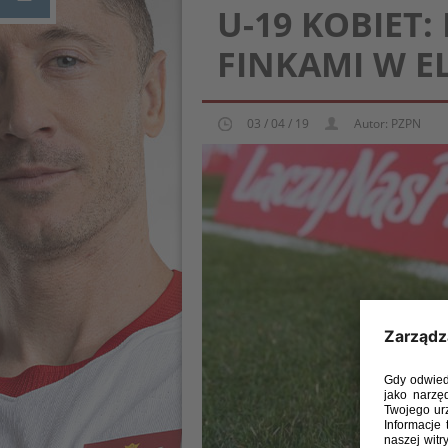
U-19 KOBIET:
FINKAMI W E
03 / 04 / 19
Autor: PZPN