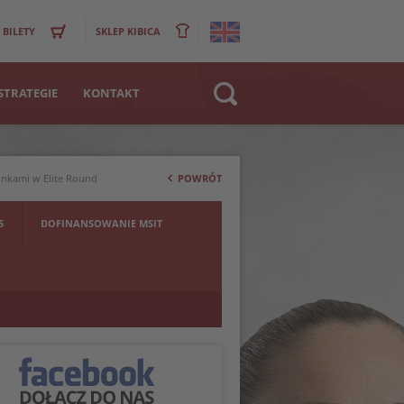
BILETY
SKLEP KIBICA
STRATEGIE
KONTAKT
Strona WWW
>
Klub
Finkami w Elite Round
POWRÓT
Zawodnik
5
DOFINANSOWANIE MSIT