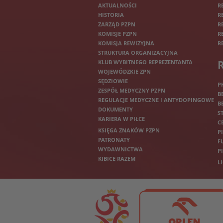
AKTUALNOŚCI
R
HISTORIA
R
ZARZĄD PZPN
R
KOMISJE PZPN
R
KOMISJA REWIZYJNA
R
STRUKTURA ORGANIZACYJNA
KLUB WYBITNEGO REPREZENTANTA
WOJEWÓDZKIE ZPN
SĘDZIOWIE
P
ZESPÓŁ MEDYCZNY PZPN
B
REGULACJE MEDYCZNE I ANTYDOPINGOWE
B
DOKUMENTY
S
KARIERA W PIŁCE
C
KSIĘGA ZNAKÓW PZPN
P
PATRONATY
F
WYDAWNICTWA
P
KIBICE RAZEM
L