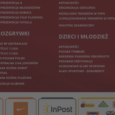
EPREZENTACJA A
AKTUALNOŚCI
EPREZENTACJE MŁODZIEŻOWE
ORGANIZACJA SZKOLENIA
EPREZENTACJE KOBIECE
KSZTAŁCENIE TRENERÓW W PZPN
EPREZENTACJA PIŁKI PLAŻOWEJ
LICENCJONOWANIE TRENERÓW W PZPN
EPREZENTACJE FUTSALU
SKAUTING ZAGRANICZNY
ROZGRYWKI
DZIECI I MŁODZIEŻ
KO BP EKSTRAKLASA
AKTUALNOŚCI
ETCLIC 1 LIGA
PUCHAR TYMBARK
ETCLIC 2 LIGA
AKADEMIA PIŁKARSKA GRASSROOTS
TS PUCHAR POLSKI
PROGRAM CERTYFIKACJI
ENTRALNA LIGA JUNIORÓW
UCZNIOWSKIE KLUBY SPORTOWE
IŁKA NOŻNA KOBIET
KLASY SPORTOWE - DOKUMENTY
UTSAL
IŁKA NOŻNA PLAŻOWA
ICENCJE KLUBOWE