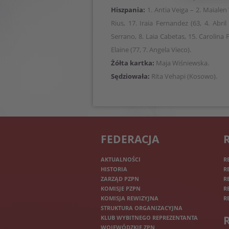
Hiszpania:
1. Antia Veiga – 2. Maialen 
Rius, 17. Iraia Fernandez (63, 4. Abril
Serrano, 8. Laia Cabetas, 15. Carolina 
Elaine (77, 7. Angela Vieco).
Żółta kartka:
Maja Wiśniewska.
Sędziowała:
Rita Vehapi (Kosowo).
FEDERACJA
AKTUALNOŚCI
R
HISTORIA
R
ZARZĄD PZPN
R
KOMISJE PZPN
R
KOMISJA REWIZYJNA
R
STRUKTURA ORGANIZACYJNA
KLUB WYBITNEGO REPREZENTANTA
WOJEWÓDZKIE ZPN