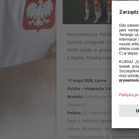
Reprezentacja Polski kobiet do
Europy przegrała z Hiszpanią 1:4
Polki zajęły w grupie trzecie mi
z Anglią. Stawką tego spotkania 
11 maja 2026, Larne
Polska – Hiszpania 1:4 (0:3)
Bramki:
Zofia Burzan 90 – Carolina Fe
Chacon 57.
Polska:
22. Hanna Buchta – 5. Zofia Św
Saja), 6. Wiktoria Zgrzeba, 19. Blanka 
Hanna Blicharska), 18. Marta Kwiatko
Amelia Guzenda (46, 23. Maja Grzechnik