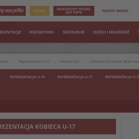
NARODOWY MODEL
PZPN24
PAKIETY BIZNES
GRY PZPN
EZENTACJE
ROZGRYWKI
SZKOLENIE
DZIECI I MŁODZIEŻ
biece
Reprezentacja U-17
Aktualności
Półfinału nie będzie. Biało-cz
REPREZENTACJA U-19
REPREZENTACJA U-17
REPREZENTACJA U-1
REZENTACJA KOBIECA U-17