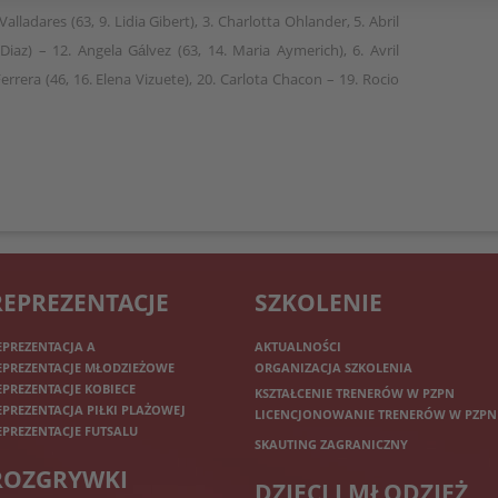
Valladares (63, 9. Lidia Gibert), 3. Charlotta Ohlander, 5. Abril
 Diaz) – 12. Angela Gálvez (63, 14. Maria Aymerich), 6. Avril
Ferrera (46, 16. Elena Vizuete), 20. Carlota Chacon – 19. Rocio
REPREZENTACJE
SZKOLENIE
EPREZENTACJA A
AKTUALNOŚCI
EPREZENTACJE MŁODZIEŻOWE
ORGANIZACJA SZKOLENIA
EPREZENTACJE KOBIECE
KSZTAŁCENIE TRENERÓW W PZPN
EPREZENTACJA PIŁKI PLAŻOWEJ
LICENCJONOWANIE TRENERÓW W PZPN
EPREZENTACJE FUTSALU
SKAUTING ZAGRANICZNY
ROZGRYWKI
DZIECI I MŁODZIEŻ