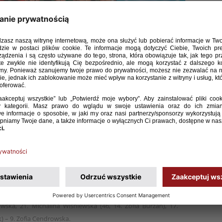
 lat 17 w trzecim meczu fazy grupowej mistrzostw
 i straciła szanse na awans do półfinału turnieju.
ejsce i w czwartek zagrają o piątą lokatę w turnieju
będzie awans do mistrzostw świata.
rrera 4, Maialen Valladares 24, Charlotta Ohlander 39, Carlota
itała, 13. Helena Zarzycka, 20. Maja Wiśniewska (46, 3. Lena
Zając (67, 16. Lena Januszyńska) – 11. Nikola Gałuszka (79, 10.
wska, 21. Michalina Wiśniewska (46, 14. Zofia Burzan), 17.
) – 9. Zofia Cendrowska.