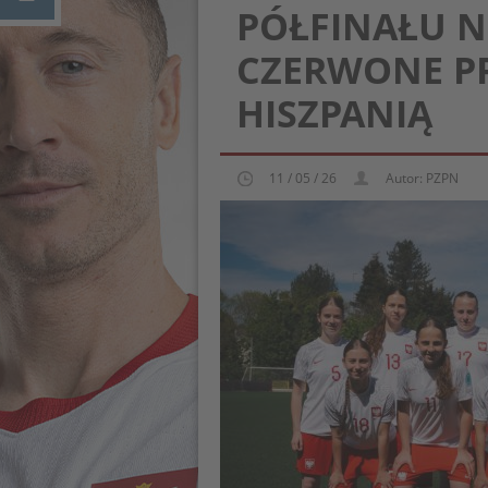
PÓŁFINAŁU NI
CZERWONE PR
HISZPANIĄ
11 / 05 / 26
Autor: PZPN