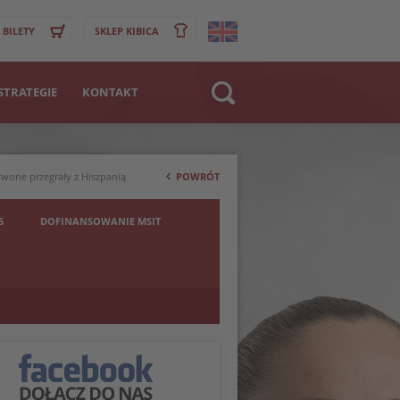
BILETY
SKLEP KIBICA
STRATEGIE
KONTAKT
Strona WWW
>
Klub
erwone przegrały z Hiszpanią
POWRÓT
Zawodnik
5
DOFINANSOWANIE MSIT