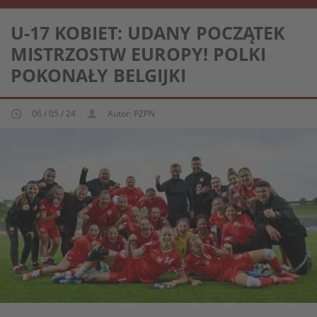
REPREZENTACJA KOBIECA U-17
U-17 KOBIET: UDANY POCZĄTEK
MISTRZOSTW EUROPY! POLKI
POKONAŁY BELGIJKI
06 / 05 / 24
Autor: PZPN