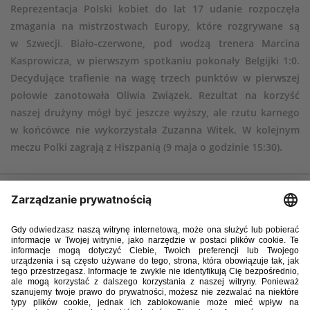
Reprezentacja Polski kobiet do lat 17 udanie rozpoczęła
zmagania na mistrzostwach Europy, które rozgrywane są
w Szwecji. Biało-czerwone, pod wodzą trenera Marcina
Kasprowicza, w pierwszym spotkaniu pokonały Belgijki 1:0.
Decydujące trafienie na wagę trzech punktów w pierwszej
połowie zanotowała Oliwia Związek. Rezultat na korzyść
naszej drużyny mógł być jeszcze wyższy, ale rzutu karnego
w końcówce nie wykorzystała Zuzanna Witek. W kolejnym
meczu Polki zagrają z Hiszpanią (9 maja o godzinie 15:30).
6 maja 2024, Lund
Polska – Belgia 1:0 (1:0)
Bramka
: Oliwia Związek 31
Polska
: 1. Julia Woźniak – 6. Iga Witkowska, 2. Oliwia Łapińska, 4.
Magda Piekarska – 10. Maja Zielińska (76, 9. Anna Skrzypczyk), 20. Lena
Marczak, 8. Zuzanna Witek (90, 17. Aleksandra Kuśmierczyk), 15.
Weronika Araśniewicz, 19. Kinga Wyrwas (46, 11. Julia Ostrowska), 7.