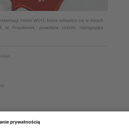
ezentacji Polski WU15, które odbędzie się w dniach
25 w Pruszkowie, powołane zostały następujące
ocław)
ław)
aw)