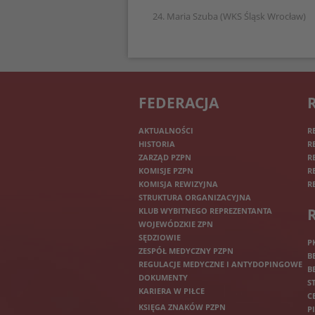
24. Maria Szuba (WKS Śląsk Wrocław)
FEDERACJA
AKTUALNOŚCI
R
HISTORIA
R
ZARZĄD PZPN
R
KOMISJE PZPN
R
KOMISJA REWIZYJNA
R
STRUKTURA ORGANIZACYJNA
KLUB WYBITNEGO REPREZENTANTA
WOJEWÓDZKIE ZPN
SĘDZIOWIE
P
ZESPÓŁ MEDYCZNY PZPN
B
REGULACJE MEDYCZNE I ANTYDOPINGOWE
B
DOKUMENTY
S
KARIERA W PIŁCE
C
KSIĘGA ZNAKÓW PZPN
P