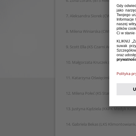
6. Zofia Loranc (BTS Rekord Bielsko Biał
7. Aleksandra Siorek (CWKS Resovia Rz
8. Milena Winiarska (CWKS Resovia Rz
9. Scott Ella (KS Czarni Antrans Sosnow
10. Małgorzata Kruczek (KS Uniwersytet 
11. Katarzyna Oświęcimka (KS Starówk
12. Milena Połeć (KS Starówka Nowy Są
13. Justyna Kądziela (KKPK Medyk Koni
14. Gabriela Bekas (LKS Klimontowian