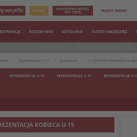
NARODOWY MODEL
PZPN24
PAKIETY BIZNES
GRY PZPN
EZENTACJE
ROZGRYWKI
SZKOLENIE
DZIECI I MŁODZIEŻ
biece
Reprezentacja U-15
Aktualności
U-15 kobiet: Powołania na zg
REPREZENTACJA U-19
REPREZENTACJA U-17
REPREZENTACJA U-1
REZENTACJA KOBIECA U-15