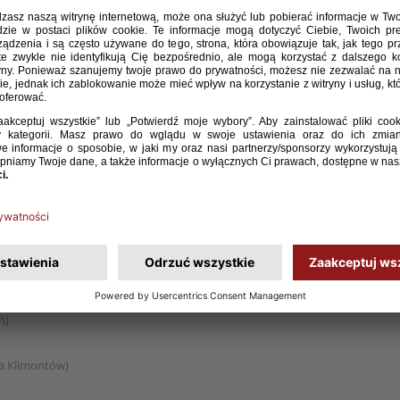
a)
eszów)
eszów)
iec)
Jagielloński)
a Nowy Sącz)
cz)
n)
ka Klimontów)