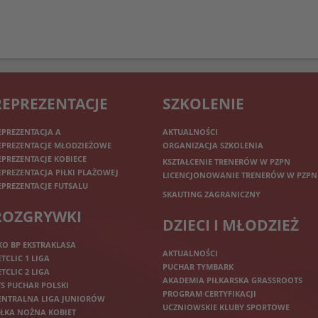
REPREZENTACJE
SZKOLENIE
EPREZENTACJA A
AKTUALNOŚCI
EPREZENTACJE MŁODZIEŻOWE
ORGANIZACJA SZKOLENIA
EPREZENTACJE KOBIECE
KSZTAŁCENIE TRENERÓW W PZPN
EPREZENTACJA PIŁKI PLAŻOWEJ
LICENCJONOWANIE TRENERÓW W PZPN
EPREZENTACJE FUTSALU
SKAUTING ZAGRANICZNY
ROZGRYWKI
DZIECI I MŁODZIEŻ
KO BP EKSTRAKLASA
AKTUALNOŚCI
ETCLIC 1 LIGA
PUCHAR TYMBARK
ETCLIC 2 LIGA
AKADEMIA PIŁKARSKA GRASSROOTS
TS PUCHAR POLSKI
PROGRAM CERTYFIKACJI
ENTRALNA LIGA JUNIORÓW
UCZNIOWSKIE KLUBY SPORTOWE
IŁKA NOŻNA KOBIET