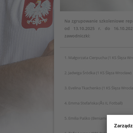
Na zgrupowanie szkoleniowe repr
od 13.10.2025 r. do 16.10.20
zawodniczki:
1. Małgorzata Cierpucha (1 KS Ślęza Wr
2. Jadwiga Śródka (1 KS Ślęza Wroc
3. Evelina Tkachenko (1 KS Ślęza Wrocł
4. Emma Stefańska (Ås IL Fotball)
5. Emilia Paśko (Beniaminek Krosno)