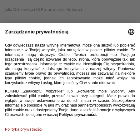
Julia Ostrowska (KS Bronowianka Kraków)
Oliwia Palińska (KKS Czarni Sosnowiec)
Małgorzata Rogus (1 Ślęza Wrocław)
Emilia Sabuda (FSA Football Success Academy)
Zuzanna Sikora (Skra Częstochowa)
Nikola Słonka (Hutnik Kraków)
Wiktoria Stalmach (GieKsa Katowice)
Nadia Stenzel (KKS Czarni Sosnowiec)
Oliwia Szymanek (GKS Górnik Łęczna)