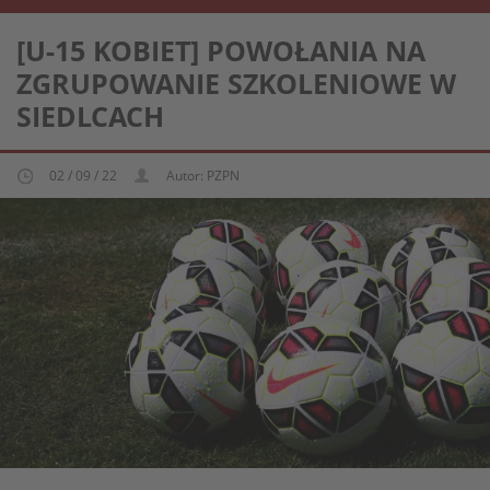
REPREZENTACJA KOBIECA U-15
[U-15 KOBIET] POWOŁANIA NA
ZGRUPOWANIE SZKOLENIOWE W
SIEDLCACH
02 / 09 / 22
Autor: PZPN