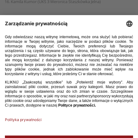
16. Kamila Kumor (UKS 3 Weronica Staszkówka Jelna)
17. Oliwia Druch (UKS SMS Łódź)
18. Wiktoria Karolska (UKS SMS Łódź)
19. Klaudia Kiełczewska (UKS SMS Łódź)
20. Sandra Kowalska (UKS SMS Łódź)
21. Julianna Kutkowska (UKS SMS Łódź)
22. Amelia Majtczak (UKS SMS Łódź)
23. Inez Sikora (UKS SMS Łódź)
24. Paulina Żegota (UKS SMS Łódź)