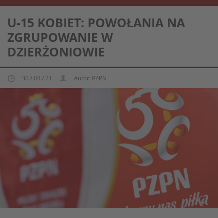
REPREZENTACJA KOBIECA U-15
U-15 KOBIET: POWOŁANIA NA
ZGRUPOWANIE W
DZIERŻONIOWIE
30 / 04 / 21
Autor: PZPN