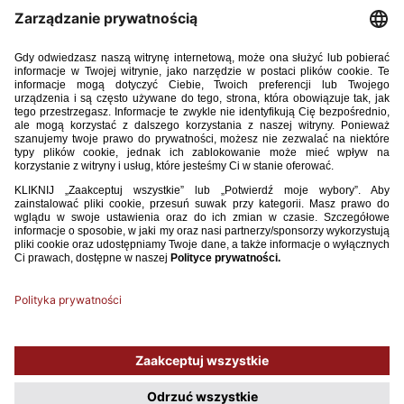
16. Julia Kolis (SMS Łódź)
17. Katja Skupień (SWD Wodzisław Śląski)
18. Julia Krzyżok (TS ROW Rybnik)
19. Wiktoria Berestecka (UKS Orzeł 2010 Wałcz)
20. Paulina Sokulska (UKS 3 Staszkówka Jelna)
21. Aleksandra Cygan (UKS 3 Staszkówka Jelna)
22. Olga Fiedorczuk Włókniarz Białystok)
23. Urszula Onoszko (Włókniarz Białystok)
24. Patrycja Kozarzewska (Ząbkovia Ząbki)
Używamy plików cookies, aby ułatwić Ci korzystanie z naszego serwisu
oraz do celów statystycznych. Jeśli nie blokujesz tych plików, to zgadzasz