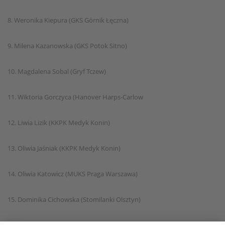
8. Weronika Kiepura (GKS Górnik Łęczna)
9. Milena Kazanowska (GKS Potok Sitno)
10. Magdalena Sobal (Gryf Tczew)
11. Wiktoria Gorczyca (Hanover Harps-Carlow
12. Liwia Lizik (KKPK Medyk Konin)
13. Oliwia Jaśniak (KKPK Medyk Konin)
14. Oliwia Katowicz (MUKS Praga Warszawa)
15. Dominika Cichowska (Stomilanki Olsztyn)