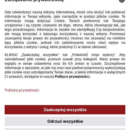
w pierwszym meczu towarzyskim z rówieśniczkami z Czech
1:1. Bramkę dla biało-czerwonych w pierwszej połowie
strzeliła debiutantka Wiktoria Kiszkis, reprezentująca na co
dzień barwy Arsenalu Ladies. Rewanżowe spotkanie Polki
z Czeszkami rozegrają w najbliższą niedzielę o godzinie 11:00
w Dzierżoniowie.
Czechy – Polska 1:1 (0:1)
Bramki
: Kiszkis 33’ – Ohlidalova 59’
Polska
: Labryszewska(GK), Gec, Jankowska, Zimecka, Berestecka (60’
Szydełko), Kaczor(C) (41’ Ogierman), Miś (41’ Libera), Wróbel, Dębińska
(41’ Fronc), (65’ Sokołowska) Kiszkis (55’ Malinowska), Walczak (18’
Grochowska)
Używamy plików cookies, aby ułatwić Ci korzystanie z naszego serwisu
oraz do celów statystycznych. Jeśli nie blokujesz tych plików, to zgadzasz
się na ich użycie oraz zapisanie w pamięci urządzenia. Pamiętaj, że
możesz samodzielnie zarządzać cookies, zmieniając ustawienia