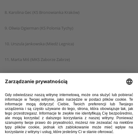
8. Karolina Gec (KS Bronowianka Kraków)
9. Oliwia Ogierman (KS Polonia Tychy)
10. Urszula Jankowska (Miedź Legnica)
11. Marta Miś (MKS Zaborze Zabrze)
12. Wiktoria Berestecka (Orzeł 2010 Wałcz)
13. Alicja Bzowska (ROW Rybnik)
14. Maja Szydełko (Stilon Gorzów Wielkopolski)
15. Julia Dereń (UKS SMS Łódź)