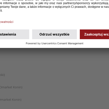
dańsk)
tyn)
lna)
a)
bki)
Omarket Konin)
Omarket Konin)