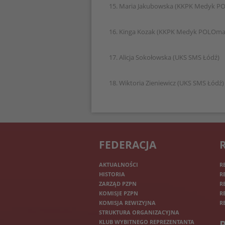
15. Maria Jakubowska (KKPK Medyk P
16. Kinga Kozak (KKPK Medyk POLOma
17. Alicja Sokołowska (UKS SMS Łódź)
18. Wiktoria Zieniewicz (UKS SMS Łódź)
FEDERACJA
AKTUALNOŚCI
R
HISTORIA
R
ZARZĄD PZPN
R
KOMISJE PZPN
R
KOMISJA REWIZYJNA
R
STRUKTURA ORGANIZACYJNA
KLUB WYBITNEGO REPREZENTANTA