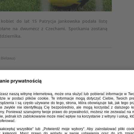
i kobiet do lat 15 Patrycja Jankowska podała listę
wołane na dwumecz z Czechami. Spotkania zostaną
ździernika.
 Bielawa)
)
tball Team)