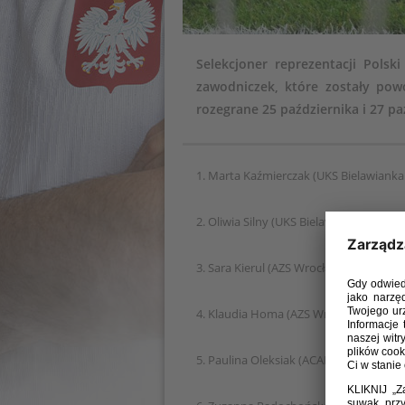
Selekcjoner reprezentacji Polsk
zawodniczek, które zostały po
rozegrane 25 października i 27 pa
1. Marta Kaźmierczak (UKS Bielawianka
2. Oliwia Silny (UKS Bielawianka Bielawa
3. Sara Kierul (AZS Wrocław)
4. Klaudia Homa (AZS Wrocław)
5. Paulina Oleksiak (ACADEMY Real Foo