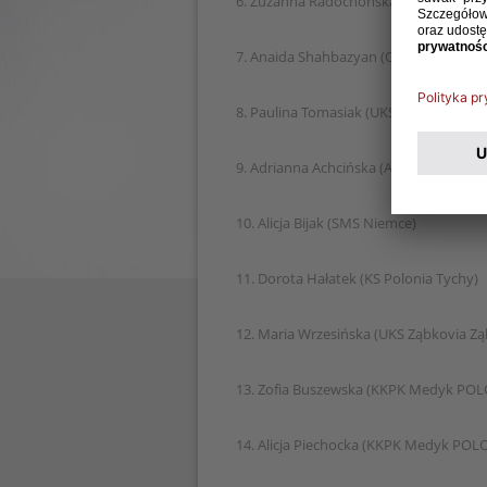
6. Zuzanna Radochońska (KS Sztorm G
7. Anaida Shahbazyan (OKS Stomil Olsz
8. Paulina Tomasiak (UKS Staszkówka Je
9. Adrianna Achcińska (AP Miedź Legnic
10. Alicja Bijak (SMS Niemce)
11. Dorota Hałatek (KS Polonia Tychy)
12. Maria Wrzesińska (UKS Ząbkovia Zą
13. Zofia Buszewska (KKPK Medyk POL
14. Alicja Piechocka (KKPK Medyk POL