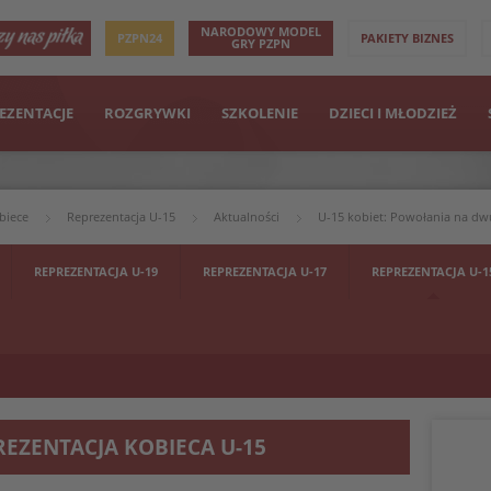
NARODOWY MODEL
PZPN24
PAKIETY BIZNES
GRY PZPN
EZENTACJE
ROZGRYWKI
SZKOLENIE
DZIECI I MŁODZIEŻ
biece
Reprezentacja U-15
Aktualności
U-15 kobiet: Powołania na d
REPREZENTACJA U-19
REPREZENTACJA U-17
REPREZENTACJA U-1
REZENTACJA KOBIECA U-15