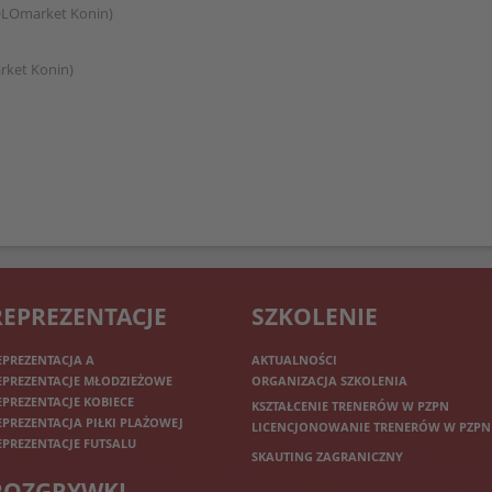
OLOmarket Konin)
rket Konin)
REPREZENTACJE
SZKOLENIE
EPREZENTACJA A
AKTUALNOŚCI
EPREZENTACJE MŁODZIEŻOWE
ORGANIZACJA SZKOLENIA
EPREZENTACJE KOBIECE
KSZTAŁCENIE TRENERÓW W PZPN
EPREZENTACJA PIŁKI PLAŻOWEJ
LICENCJONOWANIE TRENERÓW W PZPN
EPREZENTACJE FUTSALU
SKAUTING ZAGRANICZNY
ROZGRYWKI