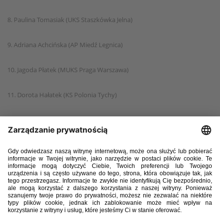
8. Paulina Tomasiak (UKS Staszkówka Jelna)
9. Adriana Achcińska (AP Miedź Legnica)
10. Jagoda Płatek (MUKS Praga Warszawa)
11. Dorota Hałatek (KS Polonia Tychy)
12. Maria Wrzesińska (UKS Ząbkovia Ząbki)
13. Zofia Buszewska (KKPK Medyk POLOmarket Konin)
14. Alicja Piechocka (KKPK Medyk POLOmarket Konin)
15. Maria Jakubowska (KKPK Medyk POLOmarket Konin)