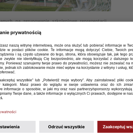
anych na zgrupowanie szkoleniowe reprezentacji
będzie się w dniach 14-17 lutego 2016 roku w Zielonce
rnicza
in
w
Kraków