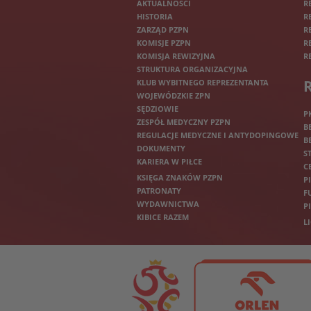
AKTUALNOŚCI
R
HISTORIA
R
ZARZĄD PZPN
R
KOMISJE PZPN
R
KOMISJA REWIZYJNA
R
STRUKTURA ORGANIZACYJNA
KLUB WYBITNEGO REPREZENTANTA
WOJEWÓDZKIE ZPN
SĘDZIOWIE
P
ZESPÓŁ MEDYCZNY PZPN
B
REGULACJE MEDYCZNE I ANTYDOPINGOWE
B
DOKUMENTY
S
KARIERA W PIŁCE
C
KSIĘGA ZNAKÓW PZPN
P
PATRONATY
F
WYDAWNICTWA
P
KIBICE RAZEM
L