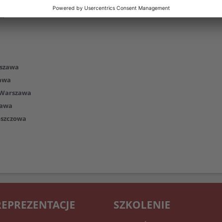
a Tatrzańska
sk
a
szawa
awa
 Warszawa
zawa
szczowa
REPREZENTACJE
SZKOLENIE