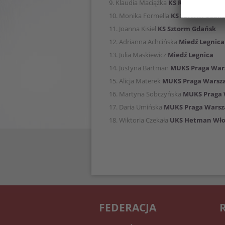
9. Klaudia Maciążka
KS Rysy Bukowin
10. Monika Formella
KS Sztorm Gdań
11. Joanna Kisiel
KS Sztorm Gdańsk
12. Adrianna Achcińska
Miedź Legnic
13. Julia Maskiewicz
Miedź Legnica
14. Justyna Bartman
MUKS Praga War
15. Alicja Materek
MUKS Praga Warsz
16. Martyna Sobczyńska
MUKS Praga
17. Daria Umińska
MUKS Praga Wars
18. Wiktoria Czekała
UKS Hetman Wło
FEDERACJA