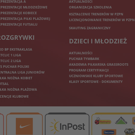
EPREZENTACJA A
AKTUALNOŚCI
EPREZENTACJE MŁODZIEŻOWE
ORGANIZACJA SZKOLENIA
EPREZENTACJE KOBIECE
KSZTAŁCENIE TRENERÓW W PZPN
EPREZENTACJA PIŁKI PLAŻOWEJ
LICENCJONOWANIE TRENERÓW W PZPN
EPREZENTACJE FUTSALU
SKAUTING ZAGRANICZNY
ROZGRYWKI
DZIECI I MŁODZIEŻ
KO BP EKSTRAKLASA
AKTUALNOŚCI
ETCLIC 1 LIGA
PUCHAR TYMBARK
ETCLIC 2 LIGA
AKADEMIA PIŁKARSKA GRASSROOTS
TS PUCHAR POLSKI
PROGRAM CERTYFIKACJI
ENTRALNA LIGA JUNIORÓW
UCZNIOWSKIE KLUBY SPORTOWE
IŁKA NOŻNA KOBIET
KLASY SPORTOWE - DOKUMENTY
UTSAL
IŁKA NOŻNA PLAŻOWA
ICENCJE KLUBOWE