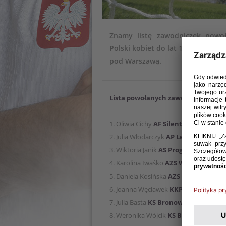
Znamy listę zawodniczek powoł
Polski kobiet do lat 15, które od
pod Warszawą.
Lista powołanych zawodniczek:
1. Oliwia Cichy
AF Silent Dąbrowa Gó
2. Julia Włodarczyk
AP Lechia Gdańsk
3. Wiktoria Janik
AS Progres Kraków
4. Karolina Iwaśko
AZS Wrocław
5. Daniela Kosińska
AZS Wrocław
6. Joanna Węcławek
KKPK Medyk Kon
7. Julia Basta
KS Bronowianka Krakó
8. Weronika Wójcik
KS Bronowianka 