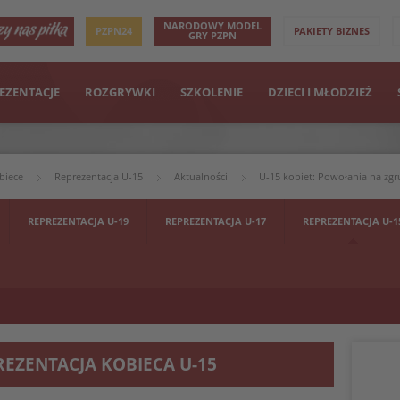
NARODOWY MODEL
PZPN24
PAKIETY BIZNES
GRY PZPN
EZENTACJE
ROZGRYWKI
SZKOLENIE
DZIECI I MŁODZIEŻ
biece
Reprezentacja U-15
Aktualności
U-15 kobiet: Powołania na zg
REPREZENTACJA U-19
REPREZENTACJA U-17
REPREZENTACJA U-1
REZENTACJA KOBIECA U-15