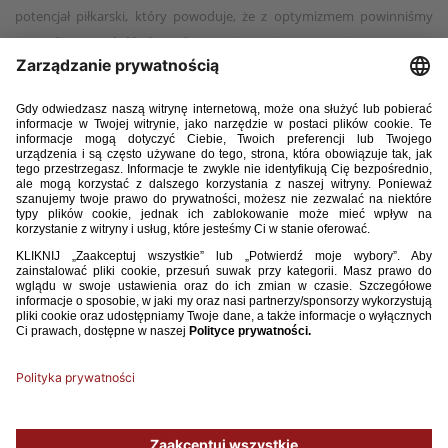
potencjał piłkarski, który powoduje, że z optymizmem powinniśmy
patrzeć w przyszłość – komplementuje Marcin Kasprowicz.
I połowa:
Panas Nikol, Rogalska Patrycja, Botor Edyta, Zawadzka
Marcjanna, Marczewska Wiktoria, Kopińska Dominika, Słowińska
Klaudia, Parczewska Kasandra, Zawistowska Weronika, Miłek Klaudia,
Bukowska Sandra
II połowa:
Osiecka Gabriela, Turkiewicz Anita, Nastaga Marta, Dubiel
Aleksandra, Tuszyńska Klaudia, Grala Małgorzata, Ossowska Marta,
Duda Ewa, Kucharska Agata (61’ Zawistowska Weronika), Fil Marta
(65’Miłek Klaudia), Bała Agata
Bramki:
1:0 (58’) Turkiewicz Anita