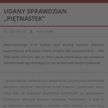
REPREZENTACJA KOBIECA U-15
UDANY SPRAWDZIAN
„PIĘTNASTEK”
07 / 05 / 13
Autor: PZPN
Reprezentacja U-15 kobiet pod wodzą trenera Marcina
Kasprowicza pokonała lidera drugiej ligi mazowieckiej – UKS
SMS Łódź 2:0 (0:0). Był to mecz podsumowujący zgrupowanie
szkoleniowe wyróżniających się w Gutowie Małym piłkarek.
– Jestem bardzo zadowolony z zawodniczek, gdyż w pełni zrealizowały
założenia taktyczne nakreślone przed meczem. Dodatkowo cieszy
mnie fakt, że większość elementów ćwiczonych na zgrupowaniu
dziewczyny wdrożyły podczas spotkania. Podkreślam, iż były to
w większości zawodniczki z rocznika 1999. Dżemie w nich duży