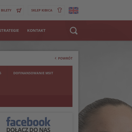
BILETY
SKLEP KIBICA
STRATEGIE
KONTAKT
Strona WWW
>
Klub
POWRÓT
Zawodnik
5
DOFINANSOWANIE MSIT