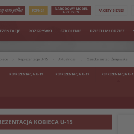
NARODOWY MODEL
PZPN24
PAKIETY BIZNES
GRY PZPN
EZENTACJE
ROZGRYWKI
SZKOLENIE
DZIECI I MŁODZIEŻ
biece
Reprezentacja U-15
Aktualności
Osiecka zastąpi Żmijewską
REPREZENTACJA U-19
REPREZENTACJA U-17
REPREZENTACJA U-1
REZENTACJA KOBIECA U-15