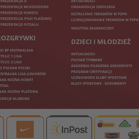
EPREZENTACJA A
AKTUALNOŚCI
EPREZENTACJE MŁODZIEŻOWE
ORGANIZACJA SZKOLENIA
EPREZENTACJE KOBIECE
KSZTAŁCENIE TRENERÓW W PZPN
EPREZENTACJA PIŁKI PLAŻOWEJ
LICENCJONOWANIE TRENERÓW W PZPN
EPREZENTACJE FUTSALU
SKAUTING ZAGRANICZNY
ROZGRYWKI
DZIECI I MŁODZIEŻ
KO BP EKSTRAKLASA
AKTUALNOŚCI
ETCLIC 1 LIGA
PUCHAR TYMBARK
ETCLIC 2 LIGA
AKADEMIA PIŁKARSKA GRASSROOTS
TS PUCHAR POLSKI
PROGRAM CERTYFIKACJI
ENTRALNA LIGA JUNIORÓW
UCZNIOWSKIE KLUBY SPORTOWE
IŁKA NOŻNA KOBIET
KLASY SPORTOWE - DOKUMENTY
UTSAL
IŁKA NOŻNA PLAŻOWA
ICENCJE KLUBOWE