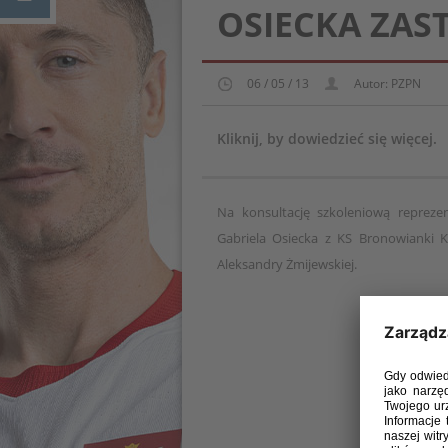
OSIECKA ZAS
06 / 05 / 13
Autor: PZPN
Kliknij, by dowiedzieć się więcej.
Na konsultację szkoleniową repreze
Gabriela Osiecka z KS Bronowianki K
Aleksandry Żmijewskiej.