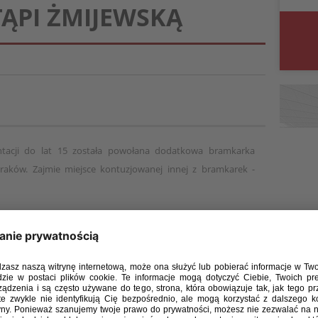
TĄPI ŻMIJEWSKĄ
ntacji do lat 15 została powołana dodatkowa bramkarka
raków. Zajmie miejsce kontuzjowanej innej z bramkarek -