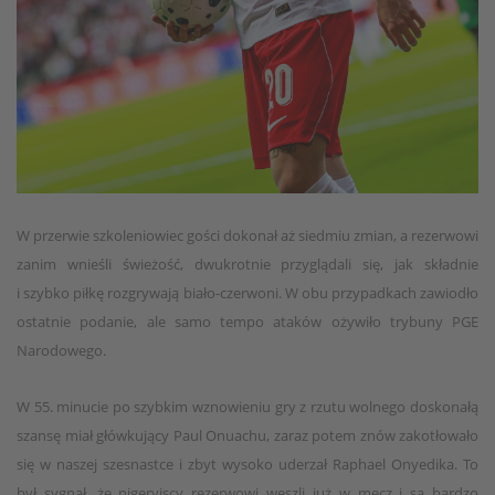
W przerwie szkoleniowiec gości dokonał aż siedmiu zmian, a rezerwowi
zanim wnieśli świeżość, dwukrotnie przyglądali się, jak składnie
i szybko piłkę rozgrywają biało-czerwoni. W obu przypadkach zawiodło
ostatnie podanie, ale samo tempo ataków ożywiło trybuny PGE
Narodowego.
W 55. minucie po szybkim wznowieniu gry z rzutu wolnego doskonałą
szansę miał główkujący Paul Onuachu, zaraz potem znów zakotłowało
się w naszej szesnastce i zbyt wysoko uderzał Raphael Onyedika. To
był sygnał, że nigeryjscy rezerwowi weszli już w mecz i są bardzo