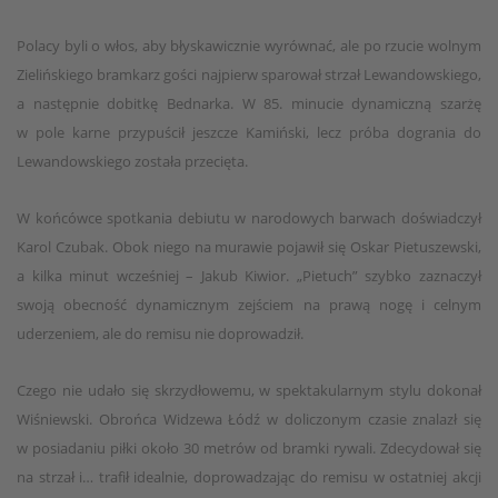
Polacy byli o włos, aby błyskawicznie wyrównać, ale po rzucie wolnym
Zielińskiego bramkarz gości najpierw sparował strzał Lewandowskiego,
a następnie dobitkę Bednarka. W 85. minucie dynamiczną szarżę
w pole karne przypuścił jeszcze Kamiński, lecz próba dogrania do
Lewandowskiego została przecięta.
W końcówce spotkania debiutu w narodowych barwach doświadczył
Karol Czubak. Obok niego na murawie pojawił się Oskar Pietuszewski,
a kilka minut wcześniej – Jakub Kiwior. „Pietuch” szybko zaznaczył
swoją obecność dynamicznym zejściem na prawą nogę i celnym
uderzeniem, ale do remisu nie doprowadził.
Czego nie udało się skrzydłowemu, w spektakularnym stylu dokonał
Wiśniewski. Obrońca Widzewa Łódź w doliczonym czasie znalazł się
w posiadaniu piłki około 30 metrów od bramki rywali. Zdecydował się
na strzał i… trafił idealnie, doprowadzając do remisu w ostatniej akcji