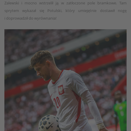
Zalewski i mocno wstrzelił ją w zatłoczone pole bramkowe. Tam
sprytem wykazał się Potulski, który umiejętnie dostawił nogę
i doprowadził do wyrównania!