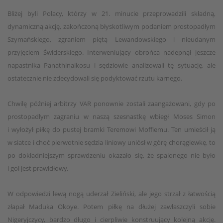
Bliżej byli Polacy, którzy w 21. minucie przeprowadzili składną,
dynamiczną akcję, zakończoną błyskotliwym podaniem prostopadłym
Szymańskiego, zgraniem piętą Lewandowskiego i nieudanym
przyjęciem Świderskiego. Interweniujący obrońca nadepnął jeszcze
napastnika Panathinaikosu i sędziowie analizowali tę sytuację, ale
ostatecznie nie zdecydowali się podyktować rzutu karnego.
Chwilę później arbitrzy VAR ponownie zostali zaangażowani, gdy po
prostopadłym zagraniu w naszą szesnastkę wbiegł Moses Simon
i wyłożył piłkę do pustej bramki Teremowi Moffiemu. Ten umieścił ją
w siatce i choć pierwotnie sędzia liniowy uniósł w górę chorągiewkę, to
po dokładniejszym sprawdzeniu okazało się, że spalonego nie było
i gol jest prawidłowy.
W odpowiedzi lewą nogą uderzał Zieliński, ale jego strzał z łatwością
złapał Maduka Okoye. Potem piłkę na dłużej zawłaszczyli sobie
Nigeryjczycy, bardzo długo i cierpliwie konstruujący kolejną akcję.