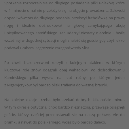
Spotkanie rozpoczęło się od długiego posiadania piłki Polaków, które
w 4. minucie omal nie przełożyło się na objęcie prowadzenia. Zalewski
dopadł wówczas do długiego podania, przełożył futbolówkę na prawą
nogę i idealnie dośrodkował na głowę zamykającego akcję
i niepilnowanego Kamińskiego. Ten uderzył niestety niecelnie. Chwilę
wcześniej w dogodnej sytuacji mogli znaleźć się goście, gdy zbyt lekko
podawał Grabara. Zagrożenie zażegnał wtedy Slisz.
Po chwili biało-czerwoni ruszyli z kolejnym atakiem, w którym
kluczowe role znów odegrali obaj wahadłowi. Po dośrodkowaniu
Kamińskiego piłka wyszła na rzut rożny, po którym jeden
z Nigeryjczyków był bardzo bliski trafienia do własnej bramki.
Na kolejne okazje trzeba było czekać dobrych kilkanaście minut.
W tym okresie optyczną, choć bardzo nieznaczną, przewagę osiągnęli
goście, którzy częściej przedostawali się na naszą połowę. Ale do
bramki, a nawet do pola karnego, wciąż było bardzo daleko.