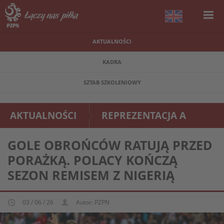
AKTUALNOŚCI
KADRA
SZTAB SZKOLENIOWY
AKTUALNOŚCI
REPREZENTACJA A
GOLE OBROŃCÓW RATUJĄ PRZED
PORAŻKĄ. POLACY KOŃCZĄ
SEZON REMISEM Z NIGERIĄ
03 / 06 / 26
Autor: PZPN