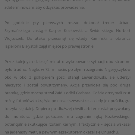
zdeterminowani, aby odzyskać prowadzenie.
Po godzinie gry pierwszych roszad dokonał trener Urban.
Szymańskiego zastąpił Kacper Kozłowski, a Świderskiego Norbert
Wojtuszek. Do ataku przesunął się wtedy Kamiński, a obrońca
Jagiellonii Białystok zajął miejsce po prawej stronie.
Przez kolejnych dziesięć minut o wykreowanie sytuacji obu stronom
było trudno. Nagle, w 72. minucie, po złym rozegraniu Nigeryjczyków
oko w oko z golkiperem gości stanął Lewandowski, ale uderzył
nieczysto i został powstrzymany. Akcja przeniosła się pod drugą
bramkę, gdzie mocny strzał Zaidu odbił Grabara. Goście otrzymali rzut
rożny, futbolówka krążyła po naszej szesnastce, a kiedy je opuściła, gra
toczyła się dalej. Dopiero po dłuższej chwili arbiter został przywołany
do monitora, gdzie pokazano mu zagranie ręką Kozłowskiego,
potencjalnie skutkujące rzutem karnym. I faktycznie – sędzia wskazał
na jedenasty metr, a pewnym egzekutorem okazał się Onuachu.