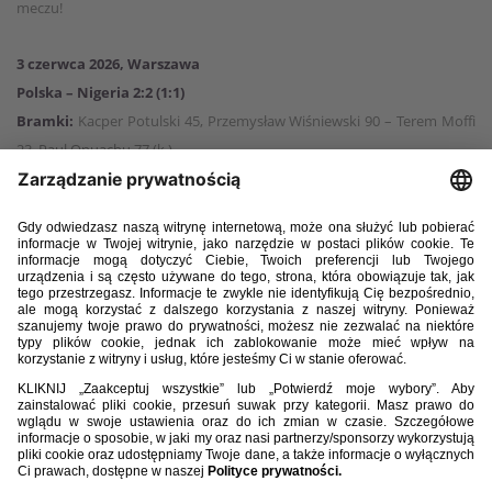
meczu!
3 czerwca 2026, Warszawa
Polska – Nigeria 2:2 (1:1)
Bramki:
Kacper Potulski 45, Przemysław Wiśniewski 90 – Terem Moffi
23, Paul Onuachu 77 (k.).
Polska:
1. Kamil Grabara – 7. Jakub Kamiński, 3. Przemysław
Wiśniewski, 5. Jan Bednarek, 25. Kacper Potulski (82, 14. Jakub Kiwior),
21. Nicola Zalewski (90, 17. Oskar Pietuszewski) – 20. Sebastian
Szymański (62, 23. Kacper Kozłowski), 6. Bartosz Slisz, 10. Piotr Zieliński
(90, 24. Karol Czubak) – 9. Robert Lewandowski, 11. Karol Świderski (62,
2. Norbert Wojtuszek).
Nigeria:
23. Maduka Okoye – 2. Abdullahi Bewene, 5. Igoh Ogbu (46,
21. Calvin Bassey), 18. Emmanuel Fernandez (46, 6. Semi Ajayi), 13.
Bruno Onyemaechi (46, 3. Zaidu Sanusi) – 12. Tochukwu Nnadi (46, 14.
Rafiu Durosinmi), 4. Wilfred Ndidi, 15. Moses Simon (64, 10. Fisayo
Dele-Bashiru), 8. Frank Onyeka (46, 20. Raphael Onyedika) – 9. Terem
Moffi (46, 19. Paul Onuachu), 22. Akor Adams (46, 7. Philip Otele).