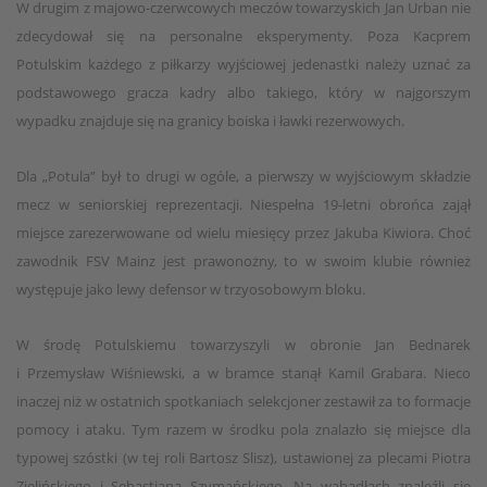
W drugim z majowo-czerwcowych meczów towarzyskich Jan Urban nie
zdecydował się na personalne eksperymenty. Poza Kacprem
Potulskim każdego z piłkarzy wyjściowej jedenastki należy uznać za
podstawowego gracza kadry albo takiego, który w najgorszym
wypadku znajduje się na granicy boiska i ławki rezerwowych.
Dla „Potula” był to drugi w ogóle, a pierwszy w wyjściowym składzie
mecz w seniorskiej reprezentacji. Niespełna 19-letni obrońca zajął
miejsce zarezerwowane od wielu miesięcy przez Jakuba Kiwiora. Choć
zawodnik FSV Mainz jest prawonożny, to w swoim klubie również
występuje jako lewy defensor w trzyosobowym bloku.
W środę Potulskiemu towarzyszyli w obronie Jan Bednarek
i Przemysław Wiśniewski, a w bramce stanął Kamil Grabara. Nieco
inaczej niż w ostatnich spotkaniach selekcjoner zestawił za to formacje
pomocy i ataku. Tym razem w środku pola znalazło się miejsce dla
typowej szóstki (w tej roli Bartosz Slisz), ustawionej za plecami Piotra
Zielińskiego i Sebastiana Szymańskiego. Na wahadłach znaleźli się