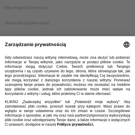
Filip Rózga (Sturm Graz)
Michał Skóraś (KAA Gent)
Bartosz Slisz (Broendby IF)
Sebastian Szymański (Stade Rennais FC)
Nicola Zalewski (Atalanta BC)
Piotr Zieliński (Inter Mediolan)
Napastnicy:
Karol Czubak (Motor Lublin)
Robert Lewandowski (FC Barcelona)