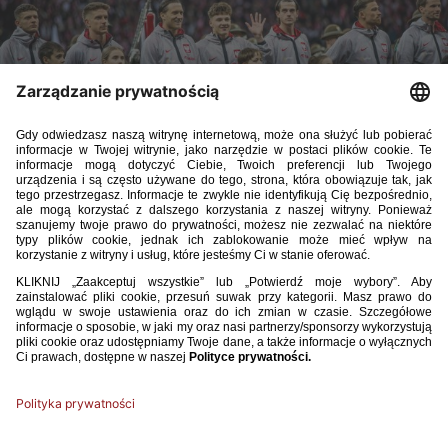
Polski Związek Piłki Nożnej informuje, że spotkanie
towarzyskie reprezentacji Polski z Ukrainą, zaplanowane na
31 maja na stadionie Tarczyński Arena we Wrocławiu,
rozpocznie się o godzinie 17:30.
Dla reprezentacji Polski będzie to pierwszy towarzyski mecz w roku
kalendarzowym. Wcześniej biało-czerwoni w barażach o awans do
mistrzostw świata mierzyli się z Albanią oraz Szwecją. Po spotkaniu