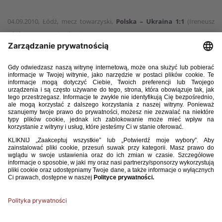
04.09.2010, Łódź, mecz towarzyski,
Polska – Ukraina 1:1
(Ireneusz
Jeleń 41 – Jewgenij Selezniow 90)
22.03.2013, Warszawa, el. MŚ,
Polska – Ukraina 1:3
(Łukasz Piszczek
17 – Andrij Jarmołenko 2, Ołeh Husiew 7, Roman Zozula 43)
11.10.2013, Charków, el. MŚ,
Ukraina – Polska 1:0
(Andrij Jarmołenko
62)
21.06.2016, Marsylia, ME,
Ukraina – Polska 0:1
(Jakub Błaszczykowski
53)
11.11.2020, Chorzów, mecz towarzyski,
Polska – Ukraina 2:0
(Krzysztof Piątek 40, Jakub Moder 62)
07.06.2024, Warszawa, mecz towarzyski,
Polska – Ukraina 3:1