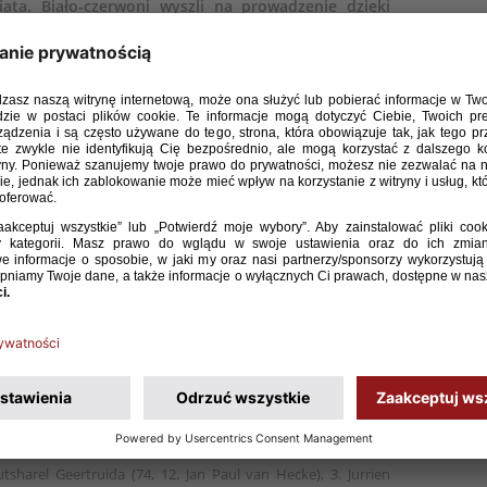
iata. Biało-czerwoni wyszli na prowadzenie dzięki
a Kamińskiego. W drugiej połowie wyrównał Memphis
wi drużyna Jana Urbana jest pewna gry w barażach
dowy)
 Depay 47
Cash (81, 15. Paweł Wszołek), 5. Jan Ziółkowski, 4. Tomasz
Skóraś – 13. Jakub Kamiński (90, 6. Filip Rózga), 20. Sebastian
Piotr Zieliński, 21. Nicola Zalewski (82, 11. Kamil Grosicki) – 9.
sa).
sharel Geertruida (74, 12. Jan Paul van Hecke), 3. Jurrien