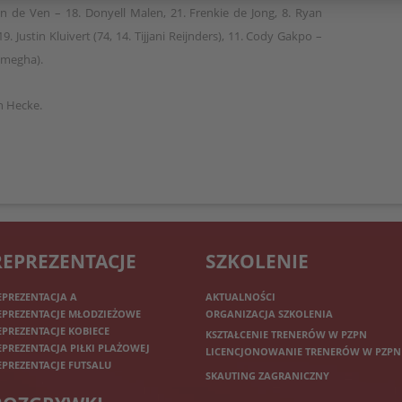
van de Ven – 18. Donyell Malen, 21. Frenkie de Jong, 8. Ryan
. Justin Kluivert (74, 14. Tijjani Reijnders), 11. Cody Gakpo –
Emegha).
an Hecke.
REPREZENTACJE
SZKOLENIE
EPREZENTACJA A
AKTUALNOŚCI
EPREZENTACJE MŁODZIEŻOWE
ORGANIZACJA SZKOLENIA
EPREZENTACJE KOBIECE
KSZTAŁCENIE TRENERÓW W PZPN
EPREZENTACJA PIŁKI PLAŻOWEJ
LICENCJONOWANIE TRENERÓW W PZPN
EPREZENTACJE FUTSALU
SKAUTING ZAGRANICZNY