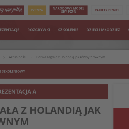
NARODOWY MODEL
PZPN24
PAKIETY BIZNES
GRY PZPN
EZENTACJE
ROZGRYWKI
SZKOLENIE
DZIECI I MŁODZIEŻ
Aktualności
Polska zagrała z Holandią jak równy z równym
B SZKOLENIOWY
REZENTACJA A
AŁA Z HOLANDIĄ JAK
ÓWNYM