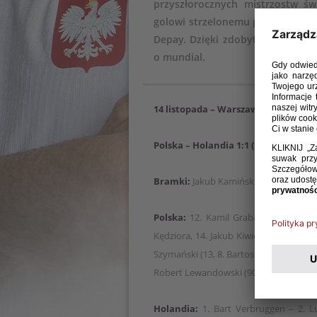
przyszłorocznych mistrzostw św
golowi strzelonemu przez Jakub
Depay. Dzięki zdobytemu punkto
o mundial.
14 listopada – Warszawa (PGE Naro
Polska – Holandia 1:1 (1:0)
Bramki:
Jakub Kamiński 43 – Memphis
Polska:
12. Kamil Grabara – 2. Matty 
Kędziora, 14. Jakub Kiwior, 19. Michał 
Szymański (13, 8. Bartosz Kapustka), 10. 
Robert Lewandowski (90, 16. Adam Buk
Holandia:
1. Bart Verbruggen – 2. Lut