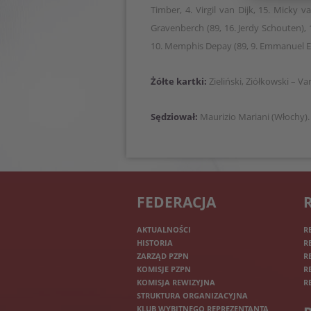
Timber, 4. Virgil van Dijk, 15. Micky 
Gravenberch (89, 16. Jerdy Schouten), 19
10. Memphis Depay (89, 9. Emmanuel 
Żółte kartki:
Zieliński, Ziółkowski – V
Sędziował:
Maurizio Mariani (Włochy).
FEDERACJA
AKTUALNOŚCI
R
HISTORIA
R
ZARZĄD PZPN
R
KOMISJE PZPN
R
KOMISJA REWIZYJNA
R
STRUKTURA ORGANIZACYJNA
KLUB WYBITNEGO REPREZENTANTA