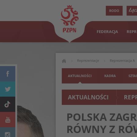
RODO
FEDERACJA
REPR
Reprezentacje
Reprezentacja A
AKTUALNOŚCI
KADRA
SZTA
AKTUALNOŚCI
REP
POLSKA ZAGR
RÓWNY Z R