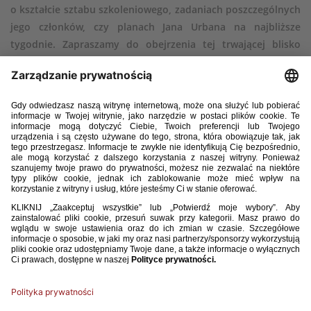
o kształcie sztabu szkoleniowego, zadaniach poszczególnych
jego członków, czy planach Jana Urbana na najbliższe
tygodnie. Zapraszamy do obejrzenia tej trwającej blisko
godzinę rozmowy!