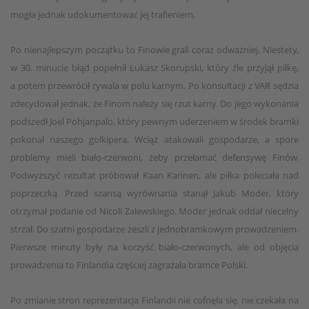
mogła jednak udokumentować jej trafieniem.
Po nienajlepszym początku to Finowie grali coraz odważniej. Niestety,
w 30. minucie błąd popełnił Łukasz Skorupski, który źle przyjął piłkę,
a potem przewrócił rywala w polu karnym. Po konsultacji z VAR sędzia
zdecydował jednak, że Finom należy się rzut karny. Do jego wykonania
podszedł Joel Pohjanpalo, który pewnym uderzeniem w środek bramki
pokonał naszego golkipera. Wciąż atakowali gospodarze, a spore
problemy mieli biało-czerwoni, żeby przełamać defensywę Finów.
Podwyższyć rezultat próbował Kaan Karinen, ale piłka poleciała nad
poprzeczką. Przed szansą wyrównania stanął Jakub Moder, który
otrzymał podanie od Nicoli Zalewskiego. Moder jednak oddał niecelny
strzał. Do szatni gospodarze zeszli z jednobramkowym prowadzeniem.
Pierwsze minuty były na korzyść biało-czerwonych, ale od objęcia
prowadzenia to Finlandia częściej zagrażała bramce Polski.
Po zmianie stron reprezentacja Finlandii nie cofnęła się, nie czekała na