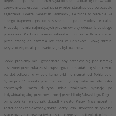
Reprezentacja Polski od razu ruszyła do ataku na bramkę Finów. Biało-
czerwoni częściej utrzymywali się przy piłce i starali się doprowadzić do
zagrożenia. Uderzał Sebastian Szymański, ale zrobił to niecelnie. Ze
stałego fragmentu gry celny strzał oddał Jakub Moder, ale Lukas
Hradecky nie miał najmniejszych problemów przy uderzeniu polskiego
pomocnika. Po kilkudziesięciu sekundach ponownie Polacy stanęli
przed szansą do otwarcia rezultatu w Helsinkach. Głową strzelał
Krzysztof Piątek, ale ponownie czujny był Hradecky.
Spore problemy mieli gospodarze, aby przenieść się pod bramkę
strzeżonej przez Łukasza Skorupskiego. Finom udało się skontrować,
po dośrodkowaniu w pole karne piłki nie sięgnął Joel Pohjanpalo.
Sytuacja z 11. minuty powinna zakończyć się trafieniem dla biało-
czerwonych. Nasza drużyna miała znakomitą sytuację po
indywidualnej akcji przeprowadzonej przez Nicolę Zalewskiego. Dograł
on w pole karne i do piłki dopadł Krzysztof Piątek. Nasz napastnik
został jednak zablokowany, dobijał Matty Cash i skończyło się tylko na
rzucie rożnym. Przewaga była po stronie reprezentacji Polski, która nie