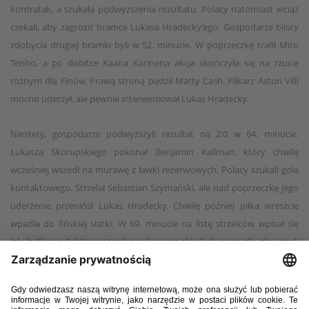
kontratak, a szukała podwyższenia rezultatu. Polacy natomiast wciąż
czekali, aby zagrozić bramce Lukasa Hradecky’ego. Gospodarze bliscy
zdobycia drugiej bramki byli w 52. minucie. W poprzeczkę trafił Miro
Tenho, a po dobitce Kaana Karinena akcja skończyła się na rzucie
rożnym dla Finów. Prawą stroną pędził Matty Cash. Piłkarz Aston Villi
mocno uderzył, ale pewnie interweniował Lukas Hradecky.
Niestety, gospodarze podwyższyli rezultat na 2:0 w 64. minucie.
Łukasza Skorupskiego pokonał Benjamin Kallman, który chwilę
wcześniej wszedł na murawę z ławki rezerwowych. Polacy szukali gola
kontaktowego. Strzelał Sebastian Szymański, ale nad poprzeczkę jego
uderzenie przeniósł Lukas Hradecky. Chwilę później piłka wreszcie
wpadła do fińskiej siatki. W 69. minucie na listę strzelców wpisał się
Jakub Kiwior. Arbiter potrzebował jeszcze chwili do namysłu, ale uznał,
że trafienie zostało zdobyte zgodnie z przepisami. Sędzia wstrzymał
mecz – jednemu z kibiców na trybunach musiała zostać udzielona
pomoc medyczna. Zawodnicy stali na murawie, aż w końcu arbiter