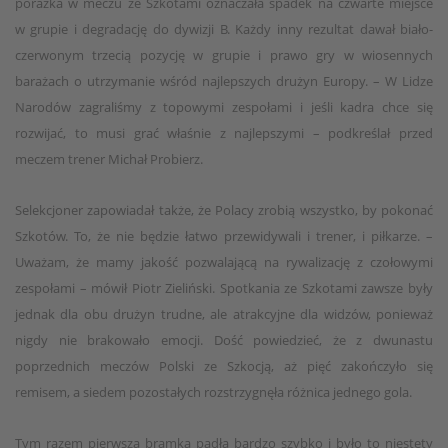
porażka w meczu ze Szkotami oznaczała spadek na czwarte miejsce
w grupie i degradację do dywizji B. Każdy inny rezultat dawał biało-
czerwonym trzecią pozycję w grupie i prawo gry w wiosennych
barażach o utrzymanie wśród najlepszych drużyn Europy. – W Lidze
Narodów zagraliśmy z topowymi zespołami i jeśli kadra chce się
rozwijać, to musi grać właśnie z najlepszymi – podkreślał przed
meczem trener Michał Probierz.
Selekcjoner zapowiadał także, że Polacy zrobią wszystko, by pokonać
Szkotów. To, że nie będzie łatwo przewidywali i trener, i piłkarze. –
Uważam, że mamy jakość pozwalającą na rywalizację z czołowymi
zespołami – mówił Piotr Zieliński. Spotkania ze Szkotami zawsze były
jednak dla obu drużyn trudne, ale atrakcyjne dla widzów, ponieważ
nigdy nie brakowało emocji. Dość powiedzieć, że z dwunastu
poprzednich meczów Polski ze Szkocją, aż pięć zakończyło się
remisem, a siedem pozostałych rozstrzygnęła różnica jednego gola.
Tym razem pierwsza bramka padła bardzo szybko i było to niestety