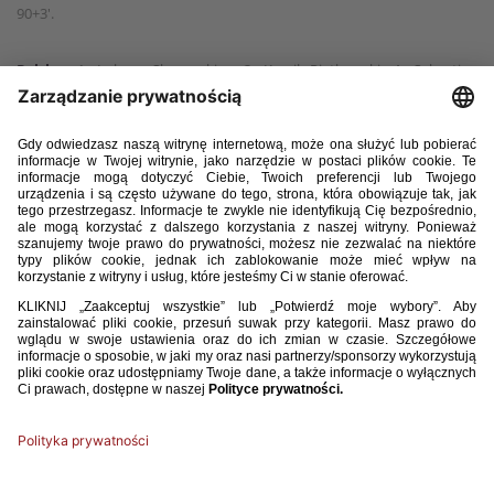
90+3'.
Polska:
1. Łukasz Skorupski – 2. Kamil Piątkowski, 4. Sebastian
Walukiewicz, 14. Jakub Kiwior – 13. Jakub Kamiński (63' 15. Tymoteusz
Puchacz), 20. Sebastian Szymański, 8. Jakub Moder (46' 6. Bartosz Slisz),
10. Piotr Zieliński, 21. Nicola Zalewski – 16. Adam Buksa, 11. Karol
Świderski (75' 7. Kacper Urbański).
Szkocja:
1. Craig Gordon – 2. Anthony Ralston (76' 22. Nicky Devlin), 6.
John Souttar, 5. Grant Hanley, 3. Andrew Robertson – 18. Ben Doak (66'
11. Ryan Christie), 8. Billy Gilmour (87' 17. Stuart Armstrong), 4. Scott
McTominay (76' 20. Ryan Gauld), 23. Kenny McLean, 7. John McGinn –
9. Lyndon Dykes (66' 10. Lawrance Shankland).
Żółte kartki:
Piotr Zieliński – Kenny McLean, Ryan Christie.
Sędzia:
Christian Dingert (Niemcy).