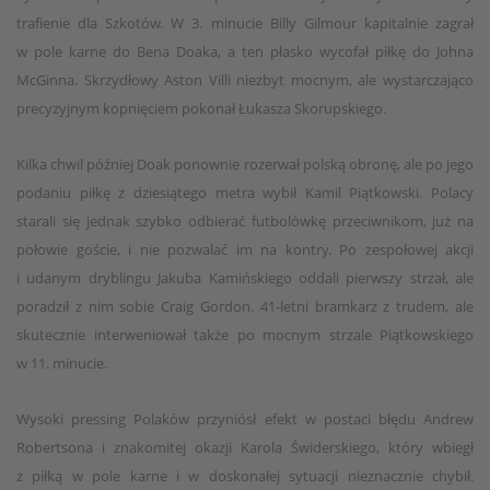
trafienie dla Szkotów. W 3. minucie Billy Gilmour kapitalnie zagrał
w pole karne do Bena Doaka, a ten płasko wycofał piłkę do Johna
McGinna. Skrzydłowy Aston Villi niezbyt mocnym, ale wystarczająco
precyzyjnym kopnięciem pokonał Łukasza Skorupskiego.
Kilka chwil później Doak ponownie rozerwał polską obronę, ale po jego
podaniu piłkę z dziesiątego metra wybił Kamil Piątkowski. Polacy
starali się jednak szybko odbierać futbolówkę przeciwnikom, już na
połowie goście, i nie pozwalać im na kontry. Po zespołowej akcji
i udanym dryblingu Jakuba Kamińskiego oddali pierwszy strzał, ale
poradził z nim sobie Craig Gordon. 41-letni bramkarz z trudem, ale
skutecznie interweniował także po mocnym strzale Piątkowskiego
w 11. minucie.
Wysoki pressing Polaków przyniósł efekt w postaci błędu Andrew
Robertsona i znakomitej okazji Karola Świderskiego, który wbiegł
z piłką w pole karne i w doskonałej sytuacji nieznacznie chybił.