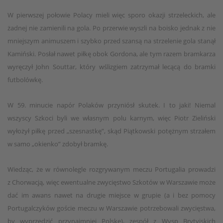
W pierwszej połowie Polacy mieli więc sporo okazji strzeleckich, ale
żadnej nie zamienili na gola. Po przerwie wyszli na boisko jednak z nie
mniejszym animuszem i szybko przed szansą na strzelenie gola stanął
Kamiński. Posłał nawet piłkę obok Gordona, ale tym razem bramkarza
wyręczył John Souttar, który wślizgiem zatrzymał lecącą do bramki
futbolówkę.
W 59. minucie napór Polaków przyniósł skutek. I to jaki! Niemal
wszyscy Szkoci byli we własnym polu karnym, więc Piotr Zieliński
wyłożył piłkę przed „szesnastkę”, skąd Piątkowski potężnym strzałem
w samo „okienko” zdobył bramkę.
Wiedząc, że w równolegle rozgrywanym meczu Portugalia prowadzi
z Chorwacją, więc ewentualne zwycięstwo Szkotów w Warszawie może
dać im awans nawet na drugie miejsce w grupie (a i bez pomocy
Portugalczyków goście meczu w Warszawie potrzebowali zwycięstwa,
by wyprzedzić przynajmniej Polskę), zespół z Wysp Brytyjskich