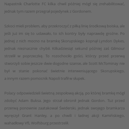
Napastnik Charlotte FC kilka chwil później mógł się zrehabilitować,
jednak tym razem przegrał pojedynek z Gordonem.
Szkoci mieli problem, aby przekroczyć z piłką linię środkową boiska, ale
jeśli już im się to udawało, to ich kontry były naprawdę groźne. Po
jednej z nich mocno na bramkę Skorupskiego kopnął Lyndon Dykes,
jednak nieznacznie chybił. Kilkadziesiąt sekund później zaś Gilmour
strzelił w poprzeczkę. To rozochociło gości, którzy przed przerwą
stworzyli sobie jeszcze dwie dogodne szanse, ale Scott McTominay nie
był w stanie pokonać świetnie interweniującego Skorupskiego,
a innym razem pomocnik Napoli trafił w słupek.
Polacy odpowiedzieli świetną zespołową akcją, po której bramkę mógł
zdobyć Adam Buksa. Jego strzał obronił jednak Gordon. Tuż przed
przerwą ponownie zaatakował Świderski, jednak swojego bramkarza
wyręczył Grant Hanley, a po chwili i ładnej akcji Kamińskiego,
wahadłowy VfL Wolfsburg przestrzelił.