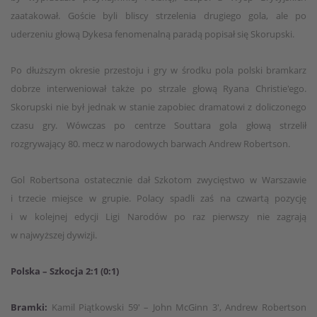
zaatakował. Goście byli bliscy strzelenia drugiego gola, ale po
uderzeniu głową Dykesa fenomenalną paradą popisał się Skorupski.
Po dłuższym okresie przestoju i gry w środku pola polski bramkarz
dobrze interweniował także po strzale głową Ryana Christie'ego.
Skorupski nie był jednak w stanie zapobiec dramatowi z doliczonego
czasu gry. Wówczas po centrze Souttara gola głową strzelił
rozgrywający 80. mecz w narodowych barwach Andrew Robertson.
Gol Robertsona ostatecznie dał Szkotom zwycięstwo w Warszawie
i trzecie miejsce w grupie. Polacy spadli zaś na czwartą pozycję
i w kolejnej edycji Ligi Narodów po raz pierwszy nie zagrają
w najwyższej dywizji.
Polska – Szkocja 2:1 (0:1)
Bramki:
Kamil Piątkowski 59' – John McGinn 3', Andrew Robertson