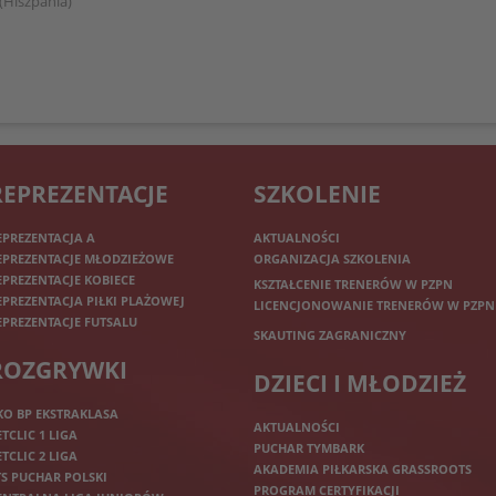
 (Hiszpania)
REPREZENTACJE
SZKOLENIE
EPREZENTACJA A
AKTUALNOŚCI
EPREZENTACJE MŁODZIEŻOWE
ORGANIZACJA SZKOLENIA
EPREZENTACJE KOBIECE
KSZTAŁCENIE TRENERÓW W PZPN
EPREZENTACJA PIŁKI PLAŻOWEJ
LICENCJONOWANIE TRENERÓW W PZPN
EPREZENTACJE FUTSALU
SKAUTING ZAGRANICZNY
ROZGRYWKI
DZIECI I MŁODZIEŻ
KO BP EKSTRAKLASA
AKTUALNOŚCI
ETCLIC 1 LIGA
PUCHAR TYMBARK
ETCLIC 2 LIGA
AKADEMIA PIŁKARSKA GRASSROOTS
TS PUCHAR POLSKI
PROGRAM CERTYFIKACJI