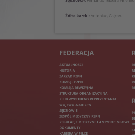
Sędziował:
Fernando Teixeira Vitienes
Żółte kartki:
Antoniuc, Gațcan.
FEDERACJA
AKTUALNOŚCI
R
HISTORIA
R
ZARZĄD PZPN
R
KOMISJE PZPN
R
KOMISJA REWIZYJNA
R
STRUKTURA ORGANIZACYJNA
KLUB WYBITNEGO REPREZENTANTA
WOJEWÓDZKIE ZPN
SĘDZIOWIE
P
ZESPÓŁ MEDYCZNY PZPN
B
REGULACJE MEDYCZNE I ANTYDOPINGOWE
B
DOKUMENTY
S
KARIERA W PIŁCE