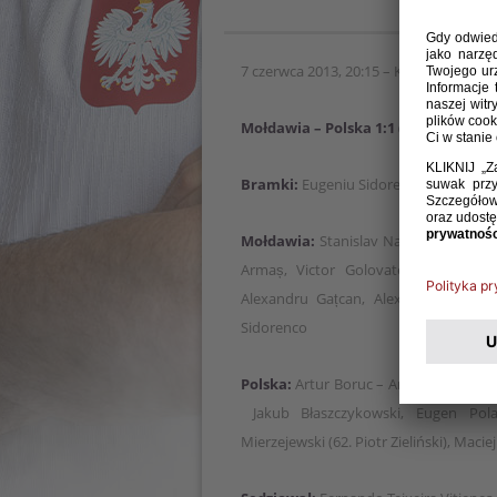
7 czerwca 2013, 20:15 – Kiszyniów (Zim
Mołdawia – Polska 1:1 (1:1)
Bramki:
Eugeniu Sidorenco 37 – Jakub
Mołdawia:
Stanislav Namașco – Vitali
Armaș, Victor Golovatenco – Alexan
Alexandru Gațcan, Alexandru Dedov,
Sidorenco
Polska:
Artur Boruc – Artur Jędrzejcz
Jakub Błaszczykowski, Eugen Polan
Mierzejewski (62. Piotr Zieliński), Mac