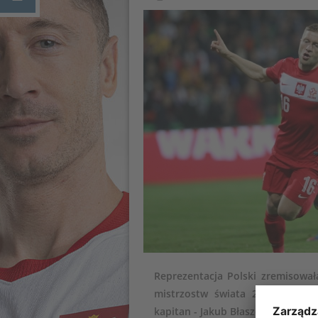
Reprezentacja Polski zremisował
mistrzostw świata 2014. Bramk
kapitan - Jakub Błaszczykowski. G