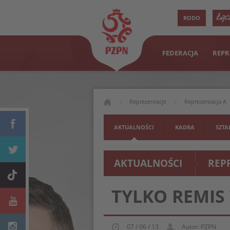
RODO
FEDERACJA
REPR
Reprezentacje
Reprezentacja A
AKTUALNOŚCI
KADRA
SZTA
AKTUALNOŚCI
REP
TYLKO REMIS
07 / 06 / 13
Autor: PZPN