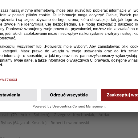
bru)
 Błaszczykowski 7
e Bordian (71. Eugeniu Cebotaru), Alexandru Epureanu, Igor
dru Antoniuc (82. Gheorghii Ovseannicov), Artur Ioniță,
 Alexandru Suvorov (74. Alexandru Pașcenco) – Eugeniu
yk, Bartosz Salamon, Marcin Komorowski, Jakub Wawrzyniak –
ski (79. Artur Sobiech), Grzegorz Krychowiak, Adrian
iej Rybus (64. Jakub Kosecki) – Robert Lewandowski