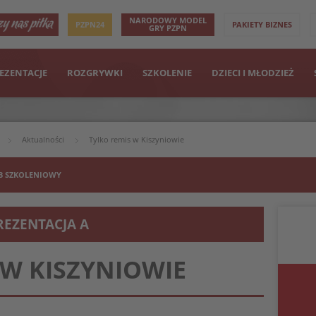
NARODOWY MODEL
PZPN24
PAKIETY BIZNES
GRY PZPN
EZENTACJE
ROZGRYWKI
SZKOLENIE
DZIECI I MŁODZIEŻ
Aktualności
Tylko remis w Kiszyniowie
B SZKOLENIOWY
REZENTACJA A
 W KISZYNIOWIE