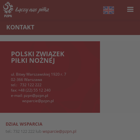
KONTAKT
POLSKI ZWIĄZEK
PIŁKI NOŻNEJ
ul. Bitwy Warszawskiej 1920 r. 7
02-366 Warszawa
tel.:
732 122 222
fax:
+48 (22) 55 12 240
e-mail:
pzpn@pzpn.pl
wsparcie@pzpn.pl
DZIAŁ WSPARCIA
tel.: 732 122 222 lub
wsparcie@pzpn.pl