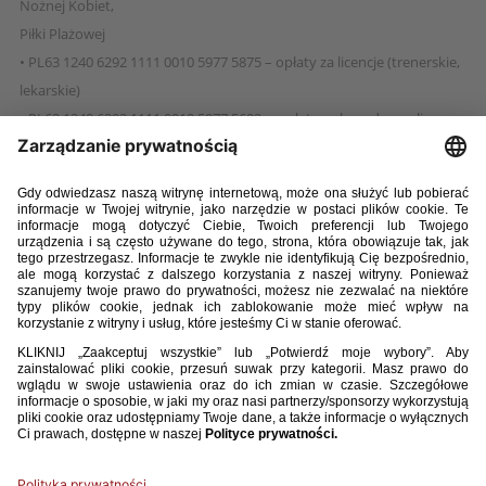
Nożnej Kobiet,
Piłki Plażowej
• PL63 1240 6292 1111 0010 5977 5875 – opłaty za licencje (trenerskie,
lekarskie)
• PL62 1240 6292 1111 0010 5977 5602 – wpłaty za kary dyscyplinarne,
opłaty za odwołania oraz opłaty dot. Piłkarskiego Sądu Polubownego
• PL78 1240 6292 1111 0010 5977 6090 – wpłaty dotyczące Szkoły
Trenerów
• PL94 1240 6292 1111 0010 5977 6481 – wpłaty dotyczące Hospitality
Rachunki walutowe:
• PL37 1240 1037 1978 0010 4270 1623 – rachunek walutowy EUR
• PL50 1240 6292 1787 0010 5977 3640 – rachunek walutowy USD
• PL59 1240 6292 1797 0010 5977 3754 – rachunek walutowy CHF
• PL39 1240 6292 1789 0010 5977 3738 – rachunek walutowy GBP
Bank Pekao SA