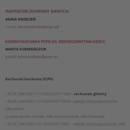
INSPEKTOR OCHRONY DANYCH:
ANNA KWIECIEŃ
e-mail:
daneosobowe@pzpn.p
l
KOORDYNATORKA PZPN DS. BEZPIECZEŃSTWA DZIECI:
MARTA FURMAŃCZUK
e-mail: ochronadzieci@pzpn.pl
Rachunki bankowe PZPN:
• PL73 1240 1037 1111 0010 4270 1548 –
rachunek główny
• PL66 1240 6292 1111 0010 5977 5918 – wpłaty dotyczące klubów
piłkarskich
(z wyłączeniem Futsalu, Piłki Nożnej Kobiet, Piłki Plażowej)
• PL32 1240 6292 1111 0010 5977 5657 – wpłaty dotyczące Futsalu, Piłki