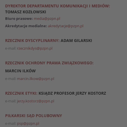
DYREKTOR DEPARTAMENTU KOMUNIKACJI I MEDIÓW:
TOMASZ KOZŁOWSKI
Biuro prasowe:
media@pzpn.pl
Akredytacje medialne:
akredytacje@pzpn.pl
RZECZNIK DYSCYPLINARNY:
ADAM GILARSKI
e-mail:
rzecznikdys@pzpn.pl
RZECZNIK OCHRONY PRAWA ZWIĄZKOWEGO:
MARCIN ILKÓW
e-mail:
marcin.ilkow@pzpn.pl
RZECZNIK ETYKI:
KSIĄDZ PROFESOR JERZY KOSTORZ
e-mail:
jerzy.kostorz@pzpn.pl
PIŁKARSKI SĄD POLUBOWNY
e-mail:
psp@pzpn.pl