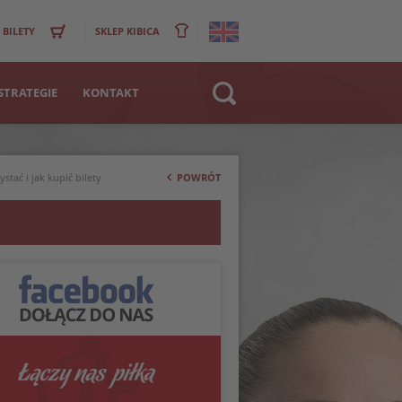
BILETY
SKLEP KIBICA
STRATEGIE
KONTAKT
Strona WWW
>
Klub
stać i jak kupić bilety
POWRÓT
Zawodnik