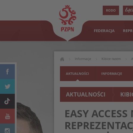
RODO
FEDERACJA
REPR
Informacje
Kibice razem
A
AKTUALNOŚCI
INFORMACJE
AKTUALNOŚCI
KIB
EASY ACCESS
REPREZENTACJ