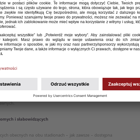
ięgu wzroku. Nad bezpieczeństwem i komfortem kibiców przez
fesjonalnie przeszkoleni stewardzi, gotowi służyć asystą
 wejścia na obiekt, przez sprawną nawigację, aż po zajęcie
 Co niezwykle ważne, system zapewnia także wsparcie dla
sy Access można dokupić wejściówkę dla asystenta za
 była kojarzona przede wszystkim z miejscami dla osób
dzkich. Easy Access pozwala szerzej spojrzeć na potrzeby
bilnością, dysfunkcją wzroku, słuchu czy innymi szczególnymi
czach reprezentacji Polski był możliwie prosty, dostępny
 największej grupy fanów” – podkreśla Michał Fitas, prezes
rawnych.
domych i słabowidzących
ących obecnych na obu stadionach – jak zawsze – dostępna