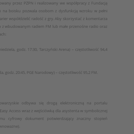
sowany przez PZPN i realizowany we współpracy z Fundacją
ń na boisku pozwala osobom z dysfunkcją wzroku w pełni
barier współdzielić radość z gry. Aby skorzystać z komentarza
fon z wbudowanym radiem FM lub małe przenośne radio oraz
ach:
edziela, godz. 17:30, Tarczyński Arena) – częstotliwość 94,4
da, godz. 20:45, PGE Narodowy) – częstotliwość 95,2 FM.
warzyskie odbywa się drogą elektroniczną na portalu
et Easy Access wraz z wejściówką dla asystenta w symbolicznej
emu cyfrowy dokument potwierdzający znaczny stopień
ównoważne).