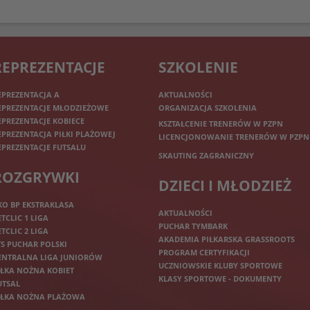
REPREZENTACJE
SZKOLENIE
EPREZENTACJA A
AKTUALNOŚCI
EPREZENTACJE MŁODZIEŻOWE
ORGANIZACJA SZKOLENIA
EPREZENTACJE KOBIECE
KSZTAŁCENIE TRENERÓW W PZPN
EPREZENTACJA PIŁKI PLAŻOWEJ
LICENCJONOWANIE TRENERÓW W PZPN
EPREZENTACJE FUTSALU
SKAUTING ZAGRANICZNY
ROZGRYWKI
DZIECI I MŁODZIEŻ
KO BP EKSTRAKLASA
AKTUALNOŚCI
ETCLIC 1 LIGA
PUCHAR TYMBARK
ETCLIC 2 LIGA
AKADEMIA PIŁKARSKA GRASSROOTS
TS PUCHAR POLSKI
PROGRAM CERTYFIKACJI
ENTRALNA LIGA JUNIORÓW
UCZNIOWSKIE KLUBY SPORTOWE
IŁKA NOŻNA KOBIET
KLASY SPORTOWE - DOKUMENTY
UTSAL
IŁKA NOŻNA PLAŻOWA