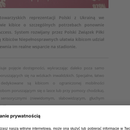
towarzyskich reprezentacji Polski z Ukrainą we
wie kibice o szczególnych potrzebach ponownie
ccess. System rozwijany przez Polski Związek Piłki
ą Kibiców Niepełnosprawnych ułatwia kibicom udział
wnia im realne wsparcie na stadionie.
niuje pojęcie dostępności, wykraczając daleko poza samo
ruszających się na wózkach inwalidzkich. Specjalne, łatwo
dedykowane są kibicom o ograniczonej mobilności
obom poruszającym się o lasce lub przy pomocy chodzika),
sensorycznymi (niewidomym, słabowidzącym, głuchym
nym.
 maksymalnie ograniczyć schody i stopnie. Wszystko, co
, przez dostosowane toalety, aż po punkty gastronomiczne