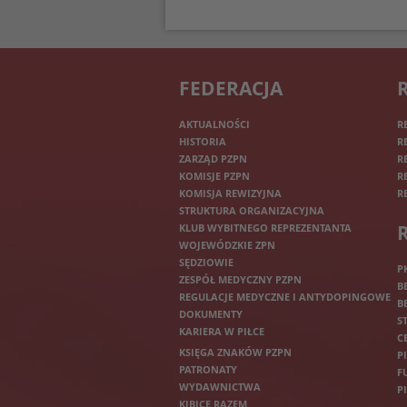
FEDERACJA
AKTUALNOŚCI
R
HISTORIA
R
ZARZĄD PZPN
R
KOMISJE PZPN
R
KOMISJA REWIZYJNA
R
STRUKTURA ORGANIZACYJNA
KLUB WYBITNEGO REPREZENTANTA
WOJEWÓDZKIE ZPN
SĘDZIOWIE
P
ZESPÓŁ MEDYCZNY PZPN
B
REGULACJE MEDYCZNE I ANTYDOPINGOWE
B
DOKUMENTY
S
KARIERA W PIŁCE
C
KSIĘGA ZNAKÓW PZPN
P
PATRONATY
F
WYDAWNICTWA
P
KIBICE RAZEM