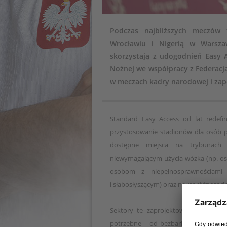
Podczas najbliższych meczów 
Wrocławiu i Nigerią w Warsza
skorzystają z udogodnień Easy A
Nożnej we współpracy z Federacj
w meczach kadry narodowej i zape
Standard Easy Access od lat redefi
przystosowanie stadionów dla osób po
dostępne miejsca na trybunach 
niewymagającym użycia wózka (np. os
osobom z niepełnosprawnościami 
i słabosłyszącym) oraz neuroróżnorod
Sektory te zaprojektowano tak, aby
potrzebne – od bezbarierowych wejść