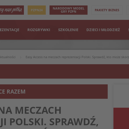
NARODOWY MODEL
PZPN24
PAKIETY BIZNES
GRY PZPN
EZENTACJE
ROZGRYWKI
SZKOLENIE
DZIECI I MŁODZIEŻ
ktualności
Easy Access na meczach reprezentacji Polski. Sprawdź, kto może skorzy
ICE RAZEM
 NA MECZACH
I POLSKI. SPRAWDŹ,