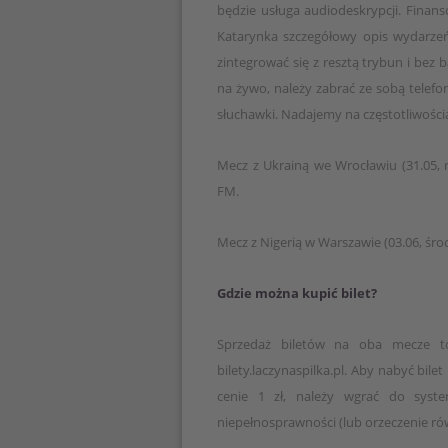
będzie usługa audiodeskrypcji. Finan
Katarynka szczegółowy opis wydarze
zintegrować się z resztą trybun i bez 
na żywo, należy zabrać ze sobą tele
słuchawki. Nadajemy na częstotliwości
Mecz z Ukrainą we Wrocławiu (31.05, ni
FM.
Mecz z Nigerią w Warszawie (03.06, śro
Gdzie można kupić bilet?
Sprzedaż biletów na oba mecze to
bilety.laczynaspilka.pl. Aby nabyć bil
cenie 1 zł, należy wgrać do syst
niepełnosprawności (lub orzeczenie r