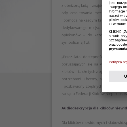
z obniżoną ladą – znajduje się w zas
cały czas trwania meczu czuwają pro
i pomocą na każdym kroku – od samego
dedykowanego miejsca na trybunach.
opiekunów – do każdego biletu Ea
symboliczną 1 zł.
„Przez lata dostępność stadionowa
poruszających się na wózkach inwali
kibiców – także tych z ograniczoną mo
potrzebami. Chcemy, aby udział w me
i pozbawiony zbędnych barier dla jak
zarządu Federacji Kibiców Niepełnosp
Audiodeskrypcja dla kibiców niewi
Dla kibiców niewidomych i słabowidz