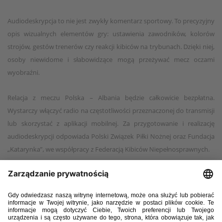
Audiodeskrypcja to nie jest zwykły komentarz sportowy. To precyzyjny
opis wizualnych elementów gry: ustawienia zawodników, kolorów
strojów, gestów trenerów czy reakcji kibiców na trybunach. Dzięki niej,
osoby niewidome i słabowidzące mogą przeżywać mecz oczami
wyobraźni.
Relacja z meczu Polska – Albania będzie całkowicie bezpłatna.
Wystarczy włączyć radio na częstotliwości przeznaczonej do transmisji
lub skorzystać z aplikacji mobilnej. Za przygotowanie i realizację
audiodeskrypcji odpowiada Polski Związek Piłki Nożnej oraz Fundacja
„Katarynka”, we współpracy z Federacją Kibiców Niepełnosprawnych.
Równość i dostępność na stadionach
Zgodnie z Ustawą o zapewnianiu dostępności osobom ze
szczególnymi potrzebami z 2019 roku, organizatorzy wydarzeń