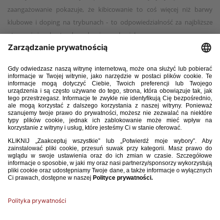
zaangażowanie pokazuje, że kibicowanie to coś więcej niż barwy
klubowe i doping na trybunach - to odpowiedzialność za najbliższe
otoczenie i realna troska o drugiego człowieka.
W 2025 roku w działaniach realizowanych przez 19 ośrodków
Programu zaangażowało się 229 wolontariuszy. Ta liczba najlepiej
obrazuje skalę oddolnej energii, dzięki której możliwe było
przeprowadzenie wielu wartościowych akcji społecznych na terenie
całego kraju.
Każdy z wolontariuszy wniósł swój wkład w budowanie wspólnoty
opartej na współpracy, solidarności i odpowiedzialności. Ich postawa
stanowi dowód na to, że idea wspólnego działania ma realny wymiar
i przekłada się na konkretne, pozytywne zmiany.
Program Kibice Razem to nie tylko nazwa - to codzienna praktyka
zaangażowania społecznego. A jej najważniejszymi ambasadorami