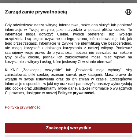
na stadionach oraz angażowania młodych kibiców. Odbyło się również
szkolenie - „Sponsoring bez pułapek: jak budować bezpieczne
i partnerskie współprace?”. Nie zabrakło przestrzeni do dyskusji nad
przyszłymi inicjatywami, które mają jeszcze mocniej zintegrować
lokalne społeczności. Zaprezentowany został plan działań na przyszły
rok.
„To szkolenie pokazuje, że wspólne działania i otwartość na dialog są
fundamentem silnej, nowoczesnej kultury kibicowskiej” – podkreślił
Dariusz Łapiński, Kierownik Działu ds. Współpracy z Kibicami w PZPN
III szkolenie w Warszawie potwierdziło, że środowisko Kibice Razem
stale rośnie, profesjonalizuje się i nieustannie poszukuje nowych
sposobów na pozytywne aktywizowanie fanów piłki nożnej w całym
kraju.
Używamy plików cookies, aby ułatwić Ci korzystanie z naszego serwisu