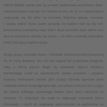
KIBICE RAZEM szybko dali się porwać stadionowej atmosferze. Biało-
czerwone barwy otaczały ich z każdej strony, ale to, co najważniejsze,
rozgrywało się nie tylko na murawie. Wspólne śpiewy, rozmowy
i zwykła radość bycia razem sprawiły, że stadion stał się dla nich
przestrzenią budowania więzi. Gole i akcje na boisku były ważne, lecz
jeszcze ważniejsze okazały się relacje – te, które powstają naturalnie,
kiedy ludzi łączy wspólna pasja.
Drugą grupę stanowiły dzieci z Placówki Opiekuńczo-Wychowawczej
im. dr Ireny Białówny. Dla nich ten wyjazd był prawdziwą przygodą,
taką, o której jeszcze długo się opowiada. Ogrom Stadionu
Narodowego zrobił na najmłodszych wielkie wrażenie – potężne
trybuny, intensywne światła, głos tysięcy kibiców, sportowi idole
z telewizji niemal na wyciągnięcie ręki, a w samym centrum oni, czujący
się częścią wielkiego sportowego święta. Choć mecz zakończył się
remisem 1:1, statystyki nie miały tu większego znaczenia. Dzieci
kibicowały z całych sił, reagowały spontanicznie na wydarzenia na