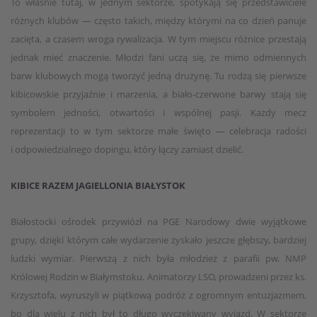
To właśnie tutaj, w jednym sektorze, spotykają się przedstawiciele
różnych klubów — często takich, między którymi na co dzień panuje
zacięta, a czasem wroga rywalizacja. W tym miejscu różnice przestają
jednak mieć znaczenie. Młodzi fani uczą się, że mimo odmiennych
barw klubowych mogą tworzyć jedną drużynę. Tu rodzą się pierwsze
kibicowskie przyjaźnie i marzenia, a biało-czerwone barwy stają się
symbolem jedności, otwartości i wspólnej pasji. Każdy mecz
reprezentacji to w tym sektorze małe święto — celebracja radości
i odpowiedzialnego dopingu, który łączy zamiast dzielić.
KIBICE RAZEM JAGIELLONIA BIAŁYSTOK
Białostocki ośrodek przywiózł na PGE Narodowy dwie wyjątkowe
grupy, dzięki którym całe wydarzenie zyskało jeszcze głębszy, bardziej
ludzki wymiar. Pierwszą z nich była młodzież z parafii pw. NMP
Królowej Rodzin w Białymstoku. Animatorzy LSO, prowadzeni przez ks.
Krzysztofa, wyruszyli w piątkową podróż z ogromnym entuzjazmem,
bo dla wielu z nich był to długo wyczekiwany wyjazd. W sektorze