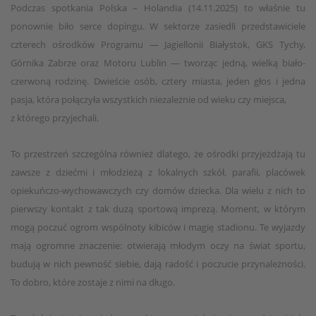
Podczas spotkania Polska – Holandia (14.11.2025) to właśnie tu
ponownie biło serce dopingu. W sektorze zasiedli przedstawiciele
czterech ośrodków Programu — Jagiellonii Białystok, GKS Tychy,
Górnika Zabrze oraz Motoru Lublin — tworząc jedną, wielką biało-
czerwoną rodzinę. Dwieście osób, cztery miasta, jeden głos i jedna
pasja, która połączyła wszystkich niezależnie od wieku czy miejsca,
z którego przyjechali.
To przestrzeń szczególna również dlatego, że ośrodki przyjeżdżają tu
zawsze z dziećmi i młodzieżą z lokalnych szkół, parafii, placówek
opiekuńczo-wychowawczych czy domów dziecka. Dla wielu z nich to
pierwszy kontakt z tak dużą sportową imprezą. Moment, w którym
mogą poczuć ogrom wspólnoty kibiców i magię stadionu. Te wyjazdy
mają ogromne znaczenie: otwierają młodym oczy na świat sportu,
budują w nich pewność siebie, dają radość i poczucie przynależności.
To dobro, które zostaje z nimi na długo.