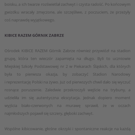
boisku, a ich twarze rozświetlał zachwyt i czysta radość. Po końcowym
gwizdku wracały zmęczone, ale szczęśliwe, z poczuciem, że przeżyły
coś naprawdę wyjątkowego.
KIBICE RAZEM GÓRNIK ZABRZE
Ośrodek KIBICE RAZEM Górnik Zabrze również przywiózł na stadion
grupę, która ten wieczór zapamięta na długo. Byli to uczniowie
Miejskiej Szkoły Podstawowej nr 2 w Piekarach Śląskich, dla których
była to pierwsza okazja, by zobaczyć Stadion Narodowy
i reprezentację Polski na żywo. Już od pierwszych chwil dało się wyczuć
rosnące poruszenie. Zaledwie przekroczyli wejście na trybuny, a
udzieliła im się autentyczna ekscytacja. Jednak dopiero moment
wyjścia biało-czerwonych na murawę sprawił, że w oczach
najmłodszych pojawił się szczery, głęboki zachwyt.
Wspólne kibicowanie, głośne okrzyki i spontaniczne reakcje na każdą