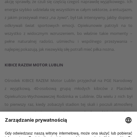
akcję sprawiły, że czuli się częścią czegoś naprawdę wyjątkowego. Ich
energia szybko udzielała się wszystkim w całym sektorze, a entuzjazm,
z jakim przeżywali mecz „na żywo”, był tak intensywny, jakby dopiero
odkrywali świat sportowych emocji. Opiekunowie patrzyli na to
wszystko z widocznym wzruszeniem, bo właśnie takie momenty –
pełne naturalnej radości, uśmiechu i wspólnego przeżywania –
najlepiej pokazują, jak niezwykłą siłę potrafi mieć piłka nożna.
KIBICE RAZEM MOTOR LUBLIN
Ośrodek KIBICE RAZEM Motor Lublin przyjechał na PGE Narodowy
z wyjątkową, 40-osobową grupą młodych kibiców z Placówki
Opiekuńczo-Wychowawczej Rodzinka w Lublinie. Dla wielu z nich był
to pierwszy raz, kiedy zobaczyli stadion tej skali i poczuli atmosferę
meczu reprezentacji na żywo. Już sama chwila, w której weszli na
trybuny, wywołała falę emocji: zaciekawione spojrzenia, śmiech,
pytania i to charakterystyczne „wow”, które pojawia się tylko przy
pierwszym spotkaniu z takim miejscem. Podczas meczu dzieci żyły