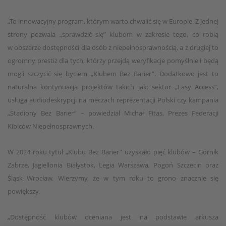
„To innowacyjny program, którym warto chwalić się w Europie. Z jednej
strony pozwala „sprawdzić się” klubom w zakresie tego, co robią
w obszarze dostępności dla osób z niepełnosprawnością, a z drugiej to
ogromny prestiż dla tych, którzy przejdą weryfikacje pomyślnie i będą
mogli szczycić się byciem „Klubem Bez Barier”. Dodatkowo jest to
naturalna kontynuacja projektów takich jak: sektor „Easy Access”,
usługa audiodeskrypcji na meczach reprezentacji Polski czy kampania
„Stadiony Bez Barier” – powiedział Michał Fitas, Prezes Federacji
Kibiców Niepełnosprawnych.
W 2024 roku tytuł „Klubu Bez Barier” uzyskało pięć klubów – Górnik
Zabrze, Jagiellonia Białystok, Legia Warszawa, Pogoń Szczecin oraz
Śląsk Wrocław. Wierzymy, że w tym roku to grono znacznie się
powiększy.
„Dostępność klubów oceniana jest na podstawie arkusza