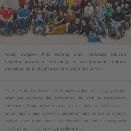
Polski Związek Piłki Nożnej oraz Federacja Kibiców
Niepełnosprawnych informują o uruchomieniu naboru
wniosków do II edycji programu „Klub Bez Barier”.
Projekt „Klubu Bez Barier” narodził się w zeszłym roku, a jego głównym
celem jest szerzenie idei dostępności dla osób ze szczególnymi
potrzebami. Program jest skierowany do klubów piłkarskich szczebla
centralnego, a jego głównym założeniem jest wskazanie dobrych
praktyk oraz podniesienie świadomości na temat dostępności
infrastruktury i usług na meczach piłki nożnej.