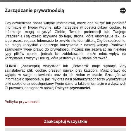
ewaluacyjnego opracowanego przez osoby z niepełnosprawnościami.
Pytamy w nim o kwestie związane z infrastrukturą stadionową, ale
również z obsługą, współpracą ze środowiskiem osób
z niepełnosprawnością czy zatrudnianiem takich osób przez klub.
Uzyskanie certyfikatu „Klub Bez Barier” jest trudne, ale już sam arkusz
stanowi dla wszystkich klubów drogowskaz, w jakim kierunku iść, aby
zapewnić maksymalną dostępność organizowanych przez nie imprez”
– dodał Dariusz Łapiński, Koordynator ds. Współpracy z Kibicami
PZPN.
Zgłoszeń można dokonywać od 1 stycznia do 31 maja roku
kalendarzowego. Ocena zgłoszenia nastąpi do 30 sierpnia roku
kalendarzowego, a ogłoszenie i przyznanie Certyfikatu nastąpi do 31
października roku kalendarzowego. Zgodnie z regulaminem, do
przyznania certyfikatu oraz znaku wodnego klub musi uzyskać co
najmniej 90 na 100 możliwych punktów. Uroczyste przekazanie nagród
nastąpił podczas jesiennej rundy Ekstraklasy, w listopadzie i grudniu.
Używamy plików cookies, aby ułatwić Ci korzystanie z naszego serwisu