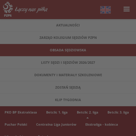
AKTUALNOŚCI
ZARZĄD KOLEGIUM SĘDZIÓW PZPN
OBSADA SĘDZIOWSKA
LISTY SĘDZI I SĘDZIÓW 2026/2027
DOKUMENTY I MATERIAŁY SZKOLENIOWE
ZOSTAŃ SĘDZIĄ
KLIP TYGODNIA
PKO BP Ekstraklasa
Betclic 1. liga
Betclic 2. liga
Betclic 3. liga
Puchar Polski
Centralna Liga Juniorów
Ekstraliga - kobieca