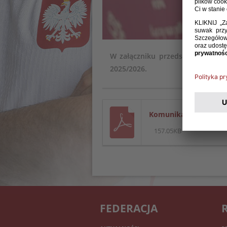
W załączniku przedstawiamy obsad
2025/2026.
Komunikat II l..pdf
157.05KB
FEDERACJA