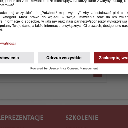
ę sędziowską 34. kolejki Betclic 2. ligi w sezonie
POBIERZ
REPREZENTACJE
SZKOLENIE