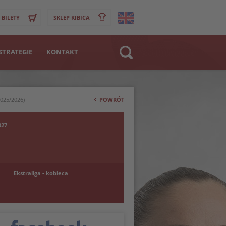
BILETY
SKLEP KIBICA
STRATEGIE
KONTAKT
Strona WWW
>
Klub
2025/2026)
POWRÓT
Zawodnik
027
Ekstraliga - kobieca