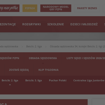
NARODOWY MODEL
PZPN24
PAKIETY BIZNES
GRY PZPN
EZENTACJE
ROZGRYWKI
SZKOLENIE
DZIECI I MŁODZIEŻ
da sędziowska
Betclic 2. liga
Obsada sędziowska 34. kolejki Betclic 2. ligi (
 SĘDZIÓW PZPN
OBSADA SĘDZIOWSKA
LISTY SĘDZI I SĘDZIÓW 2026/2
ZOSTAŃ SĘDZIĄ
KLIP TYGODNIA
Betclic 2. liga
Betclic 3. liga
Puchar Polski
Centralna Liga Juniorów