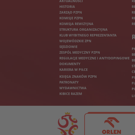
AKTUALNOŚCI
R
HISTORIA
R
ZARZĄD PZPN
R
KOMISJE PZPN
R
KOMISJA REWIZYJNA
R
STRUKTURA ORGANIZACYJNA
KLUB WYBITNEGO REPREZENTANTA
WOJEWÓDZKIE ZPN
SĘDZIOWIE
P
ZESPÓŁ MEDYCZNY PZPN
B
REGULACJE MEDYCZNE I ANTYDOPINGOWE
B
DOKUMENTY
S
KARIERA W PIŁCE
C
KSIĘGA ZNAKÓW PZPN
P
PATRONATY
F
WYDAWNICTWA
P
KIBICE RAZEM
L