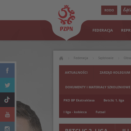
RODO
FEDERACJA
REPR
Federacja
Sędziowie
Obsa
AKTUALNOŚCI
ZARZĄD KOLEGIUM
DOKUMENTY I MATERIAŁY SZKOLENIOWE
PKO BP Ekstraklasa
Betclic 1. liga
I liga - kobieca
Futsal