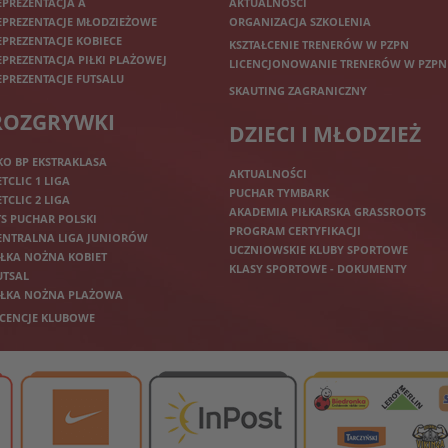
EPREZENTACJA A
AKTUALNOŚCI
EPREZENTACJE MŁODZIEŻOWE
ORGANIZACJA SZKOLENIA
EPREZENTACJE KOBIECE
KSZTAŁCENIE TRENERÓW W PZPN
EPREZENTACJA PIŁKI PLAŻOWEJ
LICENCJONOWANIE TRENERÓW W PZPN
EPREZENTACJE FUTSALU
SKAUTING ZAGRANICZNY
ROZGRYWKI
DZIECI I MŁODZIEŻ
KO BP EKSTRAKLASA
AKTUALNOŚCI
ETCLIC 1 LIGA
PUCHAR TYMBARK
ETCLIC 2 LIGA
AKADEMIA PIŁKARSKA GRASSROOTS
TS PUCHAR POLSKI
PROGRAM CERTYFIKACJI
ENTRALNA LIGA JUNIORÓW
UCZNIOWSKIE KLUBY SPORTOWE
IŁKA NOŻNA KOBIET
KLASY SPORTOWE - DOKUMENTY
UTSAL
IŁKA NOŻNA PLAŻOWA
ICENCJE KLUBOWE