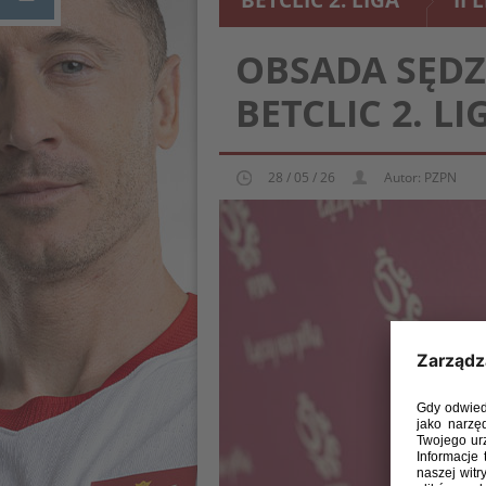
BETCLIC 2. LIGA
II 
OBSADA SĘDZ
BETCLIC 2. LI
28 / 05 / 26
Autor: PZPN