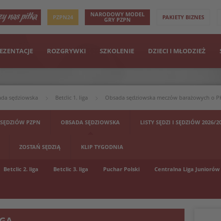
NARODOWY MODEL
PZPN24
PAKIETY BIZNES
GRY PZPN
EZENTACJE
ROZGRYWKI
SZKOLENIE
DZIECI I MŁODZIEŻ
da sędziowska
Betclic 1. liga
Obsada sędziowska meczów barażowych o PK
 SĘDZIÓW PZPN
OBSADA SĘDZIOWSKA
LISTY SĘDZI I SĘDZIÓW 2026/2
ZOSTAŃ SĘDZIĄ
KLIP TYGODNIA
Betclic 2. liga
Betclic 3. liga
Puchar Polski
Centralna Liga Juniorów