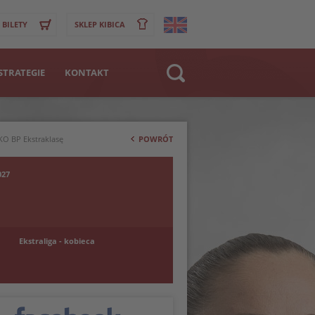
BILETY
SKLEP KIBICA
STRATEGIE
KONTAKT
Strona WWW
>
Klub
O BP Ekstraklasę
POWRÓT
Zawodnik
027
Ekstraliga - kobieca