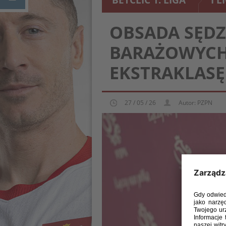
BETCLIC 1. LIGA
I L
OBSADA SĘD
BARAŻOWYCH
EKSTRAKLASĘ
27 / 05 / 26
Autor: PZPN