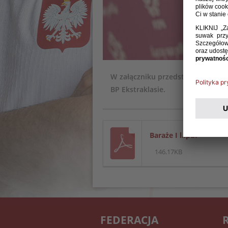
W załączniku przedstawiamy obs
BP Ekstraklasie.
Baraże I l..pdf
146.17KB
FEDERACJA