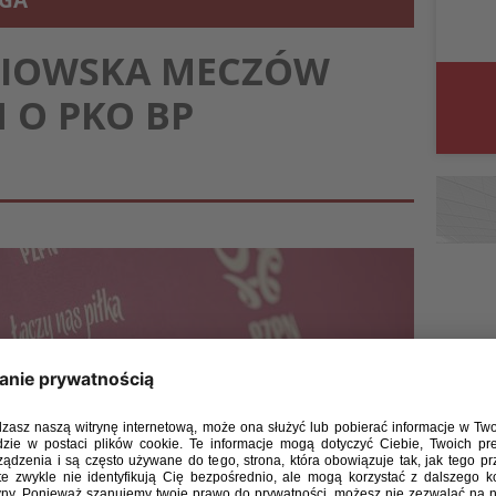
IGA
ZIOWSKA MECZÓW
 O PKO BP