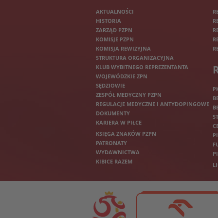
AKTUALNOŚCI
R
HISTORIA
R
ZARZĄD PZPN
R
KOMISJE PZPN
R
KOMISJA REWIZYJNA
R
STRUKTURA ORGANIZACYJNA
KLUB WYBITNEGO REPREZENTANTA
WOJEWÓDZKIE ZPN
SĘDZIOWIE
P
ZESPÓŁ MEDYCZNY PZPN
B
REGULACJE MEDYCZNE I ANTYDOPINGOWE
B
DOKUMENTY
S
KARIERA W PIŁCE
C
KSIĘGA ZNAKÓW PZPN
P
PATRONATY
F
WYDAWNICTWA
P
KIBICE RAZEM
L