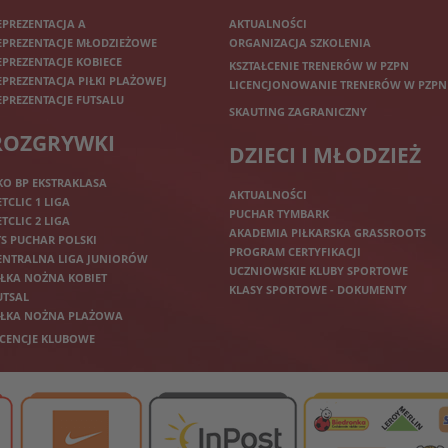
EPREZENTACJA A
AKTUALNOŚCI
EPREZENTACJE MŁODZIEŻOWE
ORGANIZACJA SZKOLENIA
EPREZENTACJE KOBIECE
KSZTAŁCENIE TRENERÓW W PZPN
EPREZENTACJA PIŁKI PLAŻOWEJ
LICENCJONOWANIE TRENERÓW W PZPN
EPREZENTACJE FUTSALU
SKAUTING ZAGRANICZNY
ROZGRYWKI
DZIECI I MŁODZIEŻ
KO BP EKSTRAKLASA
AKTUALNOŚCI
ETCLIC 1 LIGA
PUCHAR TYMBARK
ETCLIC 2 LIGA
AKADEMIA PIŁKARSKA GRASSROOTS
TS PUCHAR POLSKI
PROGRAM CERTYFIKACJI
ENTRALNA LIGA JUNIORÓW
UCZNIOWSKIE KLUBY SPORTOWE
IŁKA NOŻNA KOBIET
KLASY SPORTOWE - DOKUMENTY
UTSAL
IŁKA NOŻNA PLAŻOWA
ICENCJE KLUBOWE