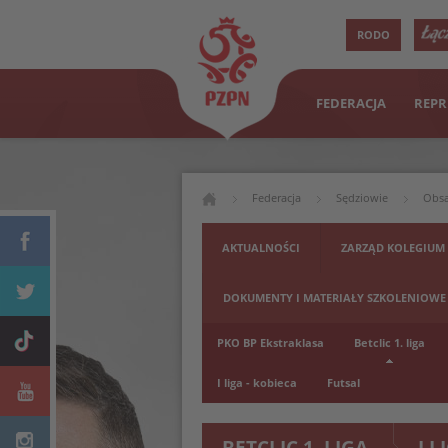
RODO
FEDERACJA
REPR
Federacja
Sędziowie
Obsa
AKTUALNOŚCI
ZARZĄD KOLEGIUM
DOKUMENTY I MATERIAŁY SZKOLENIOWE
PKO BP Ekstraklasa
Betclic 1. liga
I liga - kobieca
Futsal