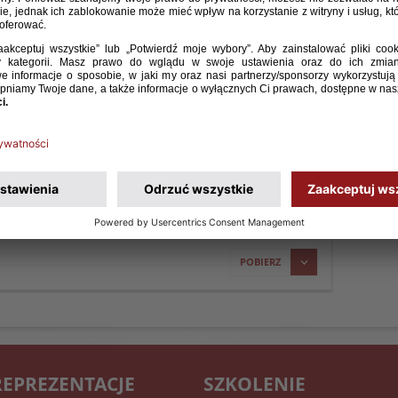
adę sędziowską meczów barażowych o udział w PKO
POBIERZ
REPREZENTACJE
SZKOLENIE