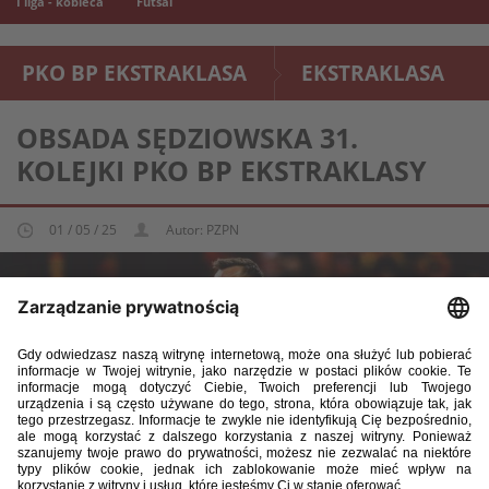
I liga - kobieca
Futsal
PKO BP EKSTRAKLASA
EKSTRAKLASA
OBSADA SĘDZIOWSKA 31.
KOLEJKI PKO BP EKSTRAKLASY
01 / 05 / 25
Autor: PZPN