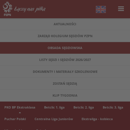
AKTUALNOŚCI
ZARZĄD KOLEGIUM SĘDZIÓW PZPN
OBSADA SĘDZIOWSKA
LISTY SĘDZI I SĘDZIÓW 2026/2027
DOKUMENTY I MATERIAŁY SZKOLENIOWE
ZOSTAŃ SĘDZIĄ
KLIP TYGODNIA
PKO BP Ekstraklasa
Betclic 1. liga
Betclic 2. liga
Betclic 3. liga
Puchar Polski
Centralna Liga Juniorów
Ekstraliga - kobieca