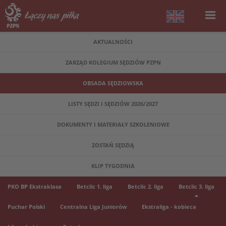
AKTUALNOŚCI
ZARZĄD KOLEGIUM SĘDZIÓW PZPN
OBSADA SĘDZIOWSKA
LISTY SĘDZI I SĘDZIÓW 2026/2027
DOKUMENTY I MATERIAŁY SZKOLENIOWE
ZOSTAŃ SĘDZIĄ
KLIP TYGODNIA
PKO BP Ekstraklasa
Betclic 1. liga
Betclic 2. liga
Betclic 3. liga
Puchar Polski
Centralna Liga Juniorów
Ekstraliga - kobieca