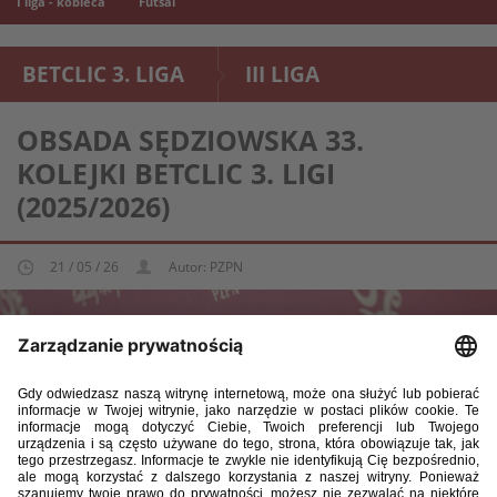
I liga - kobieca
Futsal
BETCLIC 3. LIGA
III LIGA
OBSADA SĘDZIOWSKA 33.
KOLEJKI BETCLIC 3. LIGI
(2025/2026)
21 / 05 / 26
Autor: PZPN