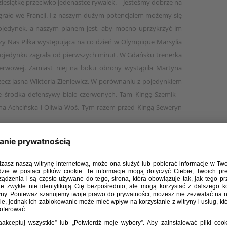
ziesiątkę przeciwko jedenastce rywalek. – Jesteśmy dobrze na
 grało we Francji. I z naszym dużym potencjałem możemy się
 pojedynek, a naszym planem jest, aby mocno uprzykrzyć im
zy Nas Piłka występująca na co dzień w Olympique Marsylia
ojedynku zagrała od pierwszych minut. W Gdańsku trenerka
ezerwowej. Zamiast niej na boku obrony wystąpiła Martyna
zecz jasna Wiktoria Zieniewicz. W porównaniu z pojedynkiem
ie środka defensywy biało-czerwonych. Tam Kingę Szemik –
na Achcińska i Oliwia Woś. Tym razem przed Kingą Seweryn
rodka pola Polek z tym, co miało miejsce we Francji. Wtedy
yk oraz Tanja Pawollek. A teraz: Kamczyk, Patrycja Sarapata
i polskie piłkarki długo były w grze o korzystny wynik. Co
 najbardziej aktywna w Polsce Weronika Zawistowska mocno
k. Tak aktywne rozpoczęcie gry przez biało-czerwone nie