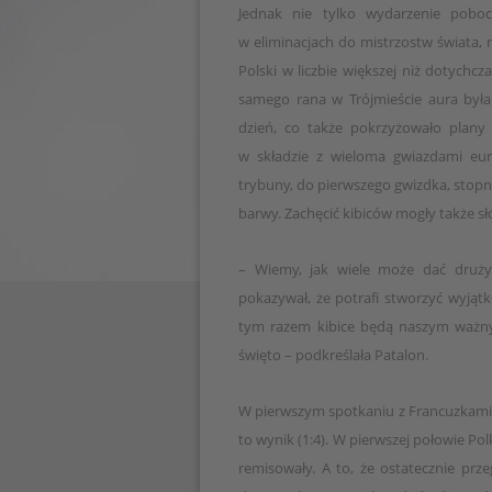
Jednak nie tylko wydarzenie poboc
w eliminacjach do mistrzostw świata, m
Polski w liczbie większej niż dotych
samego rana w Trójmieście aura była
dzień, co także pokrzyżowało plany z
w składzie z wieloma gwiazdami euro
trybuny, do pierwszego gwizdka, stopn
barwy. Zachęcić kibiców mogły także sł
– Wiemy, jak wiele może dać drużyn
pokazywał, że potrafi stworzyć wyjątk
tym razem kibice będą naszym ważny
święto – podkreślała Patalon.
W pierwszym spotkaniu z Francuzkami 
to wynik (1:4). W pierwszej połowie P
remisowały. A to, że ostatecznie prze