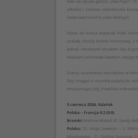
dało się ułyszeć głośne: „Ewa Pajor”. T
piłkarka i czołowa zawodniczka Europ
świętował triumf w Lidze Mistrzyń.
Kibice do końca wspierali Polki, któr
szukały choćby bramki honorowej. Z i
jednak niecelnymi strzałami lub dogra
słupkami zachowała Seweryn, ratując 
Szansy na pierwsze zwycięstwo w elimi
fazy zmagań o mundial pojadą do Hola
emocjonujący bój. Powtórka mile widz
5 czerwca 2026, Gdańsk
Polska – Francja 0:2 (0:0)
Bramki:
Melvine Malard 47, Sandy Bal
Polska:
22. Kinga Seweryn – 3. Wiktor
Wiankowska – 21. Paulina Tomasiak, 23.