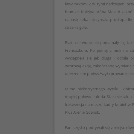
faworytkom. Z dużymi nadziejami przyst
bramkę. Kolejna próba Malard zakończył
napastniczka otrzymała prostopadłe
strzeliła gola.
Biało-czerwone nie podłamały się tak
Francuzkom. Po jednej z nich na st
wyciągnęła się jak długa i odbiła pi
wzorową akcję, zakończoną wymianą pi
uderzeniem podwyższyła prowadzenie
Mimo niekorzystnego wyniku, kibico
drugiej połowy euforia. Stało się tak, 
frekwencja na meczu kadry kobiet w P
Plus Arenie Gdańsk.
Fani często podrywali się z miejsc równ