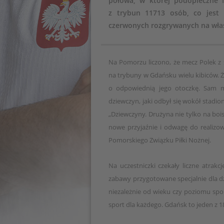
połowa, w której podopieczne N
z trybun 11713 osób, co jest
czerwonych rozgrywanych na wła
Na Pomorzu liczono, że mecz Polek z 
na trybuny w Gdańsku wielu kibiców. 
o odpowiednią jego otoczkę. Sam mec
dziewczyn, jaki odbył się wokół stadio
„Dziewczyny. Drużyna nie tylko na bois
nowe przyjaźnie i odwagę do realizo
Pomorskiego Związku Piłki Nożnej.
Na uczestniczki czekały liczne atrak
zabawy przygotowane specjalnie dla dz
niezależnie od wieku czy poziomu spo
sport dla każdego. Gdańsk to jeden z 1