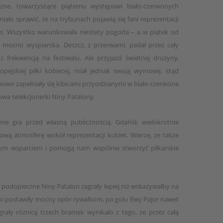
zne, towarzyszące piątemu występowi biało-czerwonych
iało sprawić, że na trybunach pojawią się fani reprezentacji
czas. Wszystko warunkowała niestety pogoda – a w piątek od
 mocno wyspiarska. Deszcz, z przerwami, padał przez cały
 frekwencją na festiwalu. Ale przyjazd świetnej drużyny,
pejskiej piłki kobiecej, miał jednak swoją wymowę, stąd
iowo zapełniały się kibicami przyodzianymi w biało-czerwone
owa selekcjonerki Niny Patalony.
ie gra przed własną publicznością. Gdańsk wielokrotnie
ową atmosferę wokół reprezentacji kobiet. Wierzę, że także
m wsparciem i pomogą nam wspólnie stworzyć piłkarskie
podopieczne Niny Patalon zagrały lepiej niż wskazywałby na
olki postawiły mocny opór rywalkom, po golu Ewy Pajor nawet
grały różnicą trzech bramek wynikało z tego, że przez całą