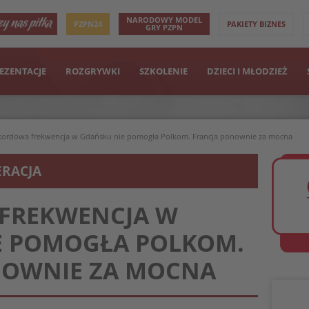
NARODOWY MODEL
PZPN24
PAKIETY BIZNES
GRY PZPN
EZENTACJE
ROZGRYWKI
SZKOLENIE
DZIECI I MŁODZIEŻ
kordowa frekwencja w Gdańsku nie pomogła Polkom. Francja ponownie za mocna
ERACJA
FREKWENCJA W
E POMOGŁA POLKOM.
NOWNIE ZA MOCNA