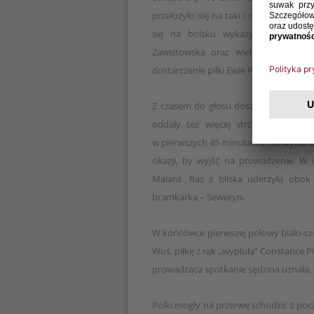
przełożyło się na taki i dalszy obraz
się na boisku wykazywać dużą pew
Zawistowska oraz wieloma fragmen
dostarczenie piłki Ewie Pajor, która z k
Z czasem do głosu doszły Francuzki, k
oddały też więcej strzałów łącznie 
w pierwszych 45 minutach), ale wynik o
okazji, by wyjść na prowadzenie. W d
Malard. Raz z bliska uderzyła obok
bramkarka – Seweryn.
W końcówce pierwszej połowy biało-cze
Woś, piłkę z rąk „wypluła” Constance Pi
prowadząca spotkanie sędzina uznała, iż
Polki mogły na przerwę schodzić z poc