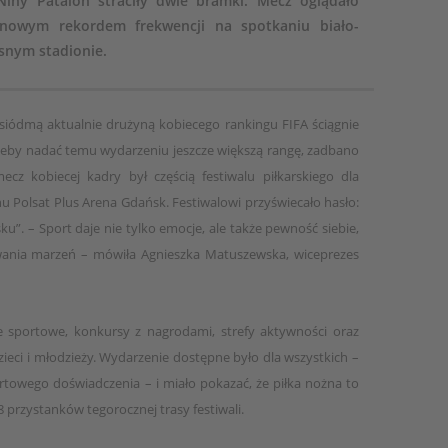
iny Patalon straciły dwie bramki. Mecz oglądało
 nowym rekordem frekwencji na spotkaniu biało-
snym stadionie.
siódmą aktualnie drużyną kobiecego rankingu FIFA ściągnie
Żeby nadać temu wydarzeniu jeszcze większą rangę, zadbano
z kobiecej kadry był częścią festiwalu piłkarskiego dla
nu Polsat Plus Arena Gdańsk. Festiwalowi przyświecało hasło:
ku”. – Sport daje nie tylko emocje, ale także pewność siebie,
wania marzeń – mówiła Agnieszka Matuszewska, wiceprezes
cje sportowe, konkursy z nagrodami, strefy aktywności oraz
ieci i młodzieży. Wydarzenie dostępne było dla wszystkich –
rtowego doświadczenia – i miało pokazać, że piłka nożna to
8 przystanków tegorocznej trasy festiwali.