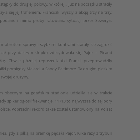
ąpiły do drugiej połowy, w której... już na początku straciły
a się jej trafieniem. Francuzki wyszły z akcją trzy na trzy,
 podanie i mimo próby ratowania sytuacji przez Seweryn,
im obrotem sprawy i szybkimi kontrami starały się zagrozić
rzał przy dalszym słupku zdecydowała się Pajor – Picaud
łkę. Chwilę później reprezentantki Francji przeprowadziły
łki pomiędzy Malard, a Sandy Baltimore. Ta drugim płaskim
 swojej drużyny.
m obecnym na gdańskim stadionie udzieliła się w trakcie
kiedy spiker ogłosił frekwencję. 11713 to najwyższa do tej pory
olsce. Poprzedni rekord także został ustanowiony na Polsat
ież, gdy z piłką na bramkę pędziła Pajor. Kilka razy z trybun