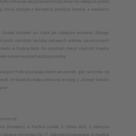
o tylko pokazuje jaką popularnością cieszy się najlepsze polska
y, która zdobyła z Barceloną potrójną koronę, a niedawno
e chciały zostawić po sobie jak najlepsze wrażenie, dlatego
ch prób narodziło się kilka ciekawych ataków, zakończonych
niami w finalnej fazie. Do ostatnich minut czujność między
biało-czerwone przed wyższą porażką.
nacjach Polki poszukają zatem we wtorek, gdy na koniec tej
ndii. W Gdańsku biało-czerwone stoczyły z „Oranje” bardzo
iana!
timore 63
ia Zieniewicz, 4. Paulina Dudek, 5. Oliwia Woś, 2. Martyna
 Adriana Achcińska (74, 17. Gabriela Grzybowska), 8. Ewelina