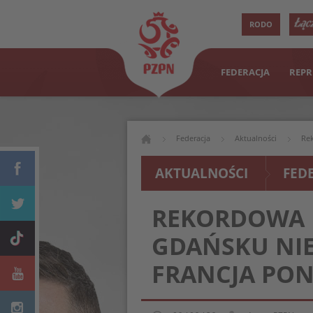
RODO
FEDERACJA
REPR
Federacja
Aktualności
Re
AKTUALNOŚCI
FED
REKORDOWA 
GDAŃSKU NI
FRANCJA PO