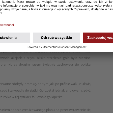
 pierwszej połowy, niemniej podopieczne Niny Patalon zdawały
nością siebie, zwłaszcza w ofensywie, co pokazywała
tami Kamczyk. Gospodynie szukały również sposobu na
olei starała się wywierać presję na przeciwniczkach.
tóre ponad dwukrotnie częściej utrzymywały się przy piłce,
i celnych (zero takich prób po stronie biało-czerwonych
d pierwszej minuty ani drgnął, chociaż przyjezdne miały kilka
wóch akcjach z rzędu bliska strzelenia gola była Melvine
 bramki, za drugim razem świetnie zachowała się polska
rwone zdobyły bramkę, po tym jak, po próbie walki z Oliwią
caud i ta wpadła do siatki. Gol został jednak anulowany, gdyż
 Polka w tej sytuacji faulowała golkiperkę.
zuciem dobrze zrealizowanego planu na przeciwstawienie się