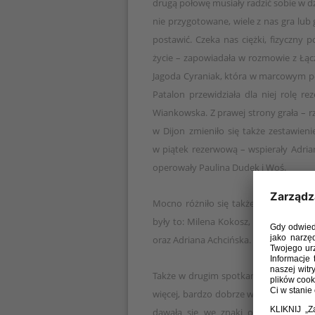
drugą połowę musiały radzić sobie w d
nie przygotowane, wiele z nas gra lub
postawić. Czeka nas ciężki, fizyczny
życie – zapowiadała w rozmowie z Łąc
Jagoda Cyraniak, która w marcowym p
Patalon przewidziała dla niej rolę r
Wiankowska. Z prawej strony grała – r
w Dijon zmieniło się także zestawien
w piątek rezerwową – wspierały Adria
operowały Paulina Dudek i Woś.
Mocno różniło się także zestawienie ś
były to: Milena Kokosz, Ewelina Kamcz
oraz Adriana Achcińska.
Także w drugim spotkaniu z Francuzkam
więcej, bardzo dobrze weszły w mecz,
dawała się we znaki obronie rywale