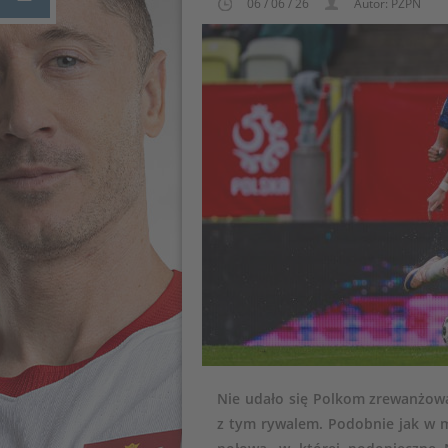
06 / 06 / 26
Autor: PZPN
Nie udało się Polkom zrewanżowa
z tym rywalem. Podobnie jak w m