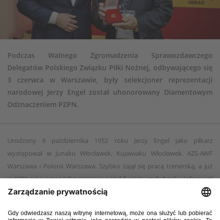
Podczas Walnego Zgromadzenia Sprawozdawczego
Delegatów Polskiego Związku Piłki Nożnej, odbywającego się
3 czerwca w Warszawie, były selekcjoner reprezentacji
narodowej Jerzy Engel został uhonorowany Diamentowym
Odznaczeniem PZPN.
Urodzony 6 października 1952 roku Jerzy Engel jako piłkarz
występował w Junaku Włocławek, Kujawiaku Włocławek, AZS-AWF
Warszawa i Polonii Warszawa. Szybko zajął się pracą trenerską, a już
w 1981 roku przez kilka miesięcy pełnił funkcję szefa banku informacji
reprezentacji Polski. Na szersze wody wypłynął jako szkoleniowiec
warszawskiej Legii (1985-1987). Przez kolejne dziesięć lat pracował na
Cyprze, by powrócić do Polski w 1998 roku i przejąć Polonię Warszawa.