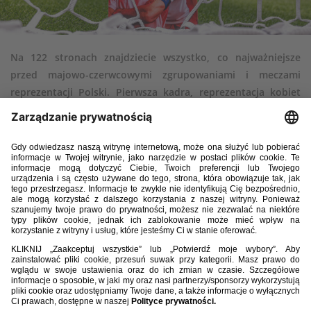
Na 122 stronach znajdziecie wszystko, co najważniejsze
przed majowo-czerwcowymi zgrupowaniami i meczami
reprezentacji Polski. Pierwsza kadra, reprezentacja kobiet
oraz kadry młodzieżowe – wywiady, analizy, kulisy,
ciekawostki i historie, które warto poznać. To obowiązkowa
pozycja dla każdego kibica biało-czerwonych. Miłej lektury!