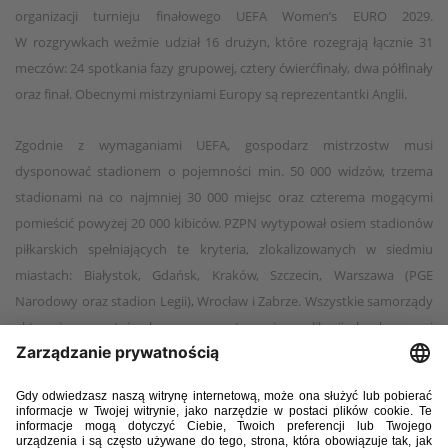
organizacji turnieju finałowego UEFA Women’s EURO 2029.
W rozgrywkach weźmie udział 16 drużyn, które rozegrają łącznie 31
meczów: 24 spotkania fazy grupowej, cztery ćwierćfinały, dwa półfinały
oraz finał. Obecnymi mistrzyniami Europy są reprezentantki Anglii.
Zgodnie z wymaganiami UEFA, gospodarz mistrzostw musi
dysponować stadionem o pojemności min. 50 000 widzów, trzema
stadionami na co najmniej 30 000 miejsc oraz czterema mogącymi
pomieścić powyżej 20 000 kibiców. PZPN wytypował osiem stadionów
piłkarskich spełniających te kryteria, zlokalizowanych w siedmiu
miastach: Białystok, Gdańsk, Kraków, Szczecin, Warszawa (PGE
Narodowy oraz stadion Legii), Wrocław i Zabrze. Wszystkie samorządy
aktywnie uczestniczyły w przygotowaniu aplikacji konkursowej
i zadeklarowały gotowość do współpracy przy organizacji turnieju.
Za proces konsultacji, przygotowania i złożenia dokumentacji
odpowiadał Departament Organizacji Imprez, Bezpieczeństwa