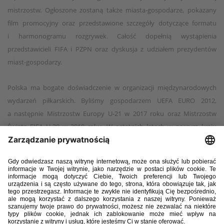
mistrzostw. Ogłoszone zostaną także miasta-gospodarze, pokazany
film promocyjny oraz przedstawione szczegóły dotyczące formatu
i harmonogramu rozgrywek. Całość dopełnią wystąpienia
przedstawicieli FIFA i PZPN oraz dyskusja z udziałem prezydentów
miast-gospodarzy.
Polska ma bogate doświadczenie w organizacji międzynarodowych
wydarzeń piłkarskich. Byliśmy gospodarzem UEFA EURO 2012,
a następnie Mistrzostw Europy U-21 w 2017 roku oraz Mistrzostw
Świata FIFA U-20 w 2019 roku. W ostatnich latach w naszym kraju
odbywały się także największe finały klubowych rozgrywek –
w ubiegłym roku Superpuchar UEFA w Warszawie, a w tym – finał Ligi
Konferencji UEFA we Wrocławiu.
Piłka nożna kobiet jest jednym z kluczowych obszarów działalności
Polskiego Związku Piłki Nożnej. W tym roku, na Podkarpaciu, odbyły
się Mistrzostwa Europy Kobiet U-19 – wydarzenie, które pokazało