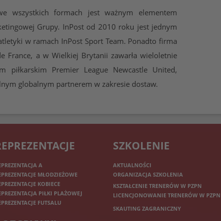
 we wszystkich formach jest ważnym elementem
rketingowej Grupy. InPost od 2010 roku jest jednym
atletyki w ramach InPost Sport Team. Ponadto firma
e France, a w Wielkiej Brytanii zawarła wieloletnie
m piłkarskim Premier League Newcastle United,
cjalnym globalnym partnerem w zakresie dostaw.
REPREZENTACJE
SZKOLENIE
EPREZENTACJA A
AKTUALNOŚCI
EPREZENTACJE MŁODZIEŻOWE
ORGANIZACJA SZKOLENIA
EPREZENTACJE KOBIECE
KSZTAŁCENIE TRENERÓW W PZPN
EPREZENTACJA PIŁKI PLAŻOWEJ
LICENCJONOWANIE TRENERÓW W PZPN
EPREZENTACJE FUTSALU
SKAUTING ZAGRANICZNY