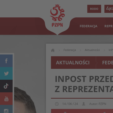
RODO
FEDERACJA
REPR
Federacja
Aktualności
InP
AKTUALNOŚCI
FED
INPOST PRZE
Z REPREZENT
14 / 06 / 24
Autor: PZPN