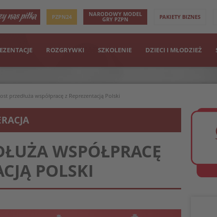
NARODOWY MODEL
PZPN24
PAKIETY BIZNES
GRY PZPN
EZENTACJE
ROZGRYWKI
SZKOLENIE
DZIECI I MŁODZIEŻ
ost przedłuża współpracę z Reprezentacją Polski
ERACJA
DŁUŻA WSPÓŁPRACĘ
ACJĄ POLSKI