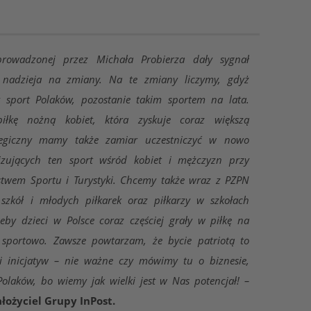
rowadzonej przez Michała Probierza dały sygnał
je nadzieja na zmiany. Na te zmiany liczymy, gdyż
y sport Polaków, pozostanie takim sportem na lata.
łkę nożną kobiet, która zyskuje coraz większą
ategiczny mamy także zamiar uczestniczyć w nowo
zujących ten sport wśród kobiet i mężczyzn przy
stwem Sportu i Turystyki. Chcemy także wraz z PZPN
zkół i młodych piłkarek oraz piłkarzy w szkołach
y dzieci w Polsce coraz częściej grały w piłkę na
 sportowo. Zawsze powtarzam, że bycie patriotą to
i inicjatyw – nie ważne czy mówimy tu o biznesie,
Polaków, bo wiemy jak wielki jest w Nas potencjał! –
ałożyciel Grupy InPost.