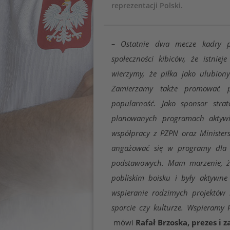
reprezentacji Polski.
– Ostatnie dwa mecze kadry p
społeczności kibiców, że istnie
wierzymy, że piłka jako ulubion
Zamierzamy także promować pi
popularność. Jako sponsor str
planowanych programach aktywi
współpracy z PZPN oraz Minister
angażować się w programy dla s
podstawowych. Mam marzenie, żeb
pobliskim boisku i były aktywne
wspieranie rodzimych projektów 
sporcie czy kulturze. Wspieramy 
Rafał Brzoska, prezes i z
mówi