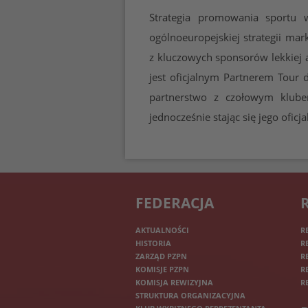
Strategia promowania sportu
ogólnoeuropejskiej strategii ma
z kluczowych sponsorów lekkiej 
jest oficjalnym Partnerem Tour d
partnerstwo z czołowym klube
jednocześnie stając się jego ofi
FEDERACJA
AKTUALNOŚCI
R
HISTORIA
R
ZARZĄD PZPN
R
KOMISJE PZPN
R
KOMISJA REWIZYJNA
R
STRUKTURA ORGANIZACYJNA