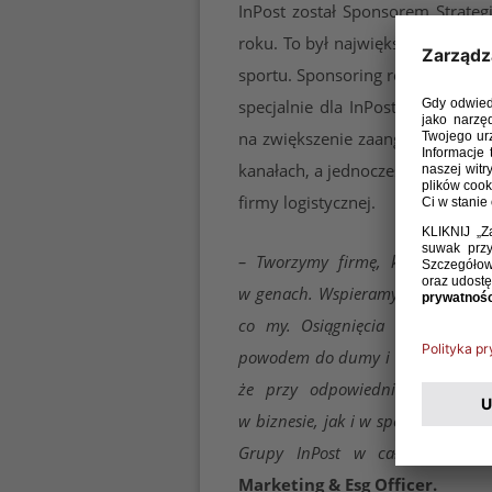
InPost został Sponsorem Strateg
roku. To był największy kontrakt
sportu. Sponsoring reprezentacji
specjalnie dla InPost, to synergi
na zwiększenie zaangażowania ki
kanałach, a jednocześnie zapreze
firmy logistycznej.
– Tworzymy firmę, która sport,
w genach. Wspieramy sportowców, 
co my. Osiągnięcia sportowe ka
powodem do dumy i ogromną motyw
że przy odpowiedniej motywacj
w biznesie, jak i w sporcie. Marke
Grupy InPost w całej Europi
Marketing & Esg Officer.