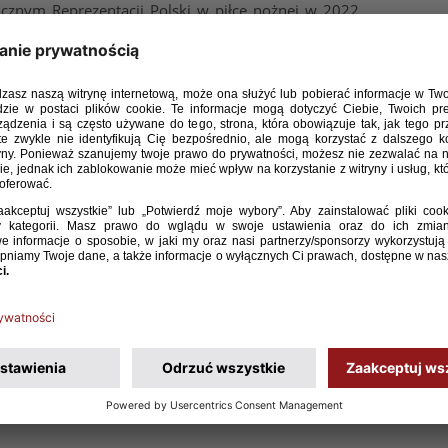
icznym Reprezentacji Polski w piłce nożnej w 2022
 sponsoringowy prywatnej firmy w historii polskiego
 w nowatorskiej formule, która została przygotowana
a jednych z najsilniejszych polskich marek. Pozwolił
biców reprezentacji w piłce nożnej w wielu nowych
ntował nowatorskie rozwiązania największej polskiej
 zdrową rywalizację i zasady fair play ma wpisane
bo kierują się na co dzień tymi samymi wartościami,
żdego z zawodników są dla nas wielką inspiracją,
acją do dalszej pracy. Mierzymy wysoko, bo wiemy,
i, można osiągnąć praktycznie wszystko. Zarówno
ting sportowy jest i będzie istotnym elementem działań
Izabela Karolczyk-Szafrańska, Chief
e –
dodaje