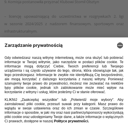
9. Komisja postanowiła przyznać Klubowi Stomil Olsztyn
– licencję upoważniającą do uczestnictwa w rozgrywkach 2. ligi
w sezonie 2024/2025 z nadzorem finansowym, sportowym oraz
infrastrukturalnym.
10. Komisja postanowiła nie przyznać licencji na rozgrywki 2. ligi
w sezonie 2024/2025 klubom:
– Olimpii Elbląg w związku z niespełnieniem kryteriów F.01, F.03, F.04,
F.05 oraz S.05 Podręcznika Licencyjnego.
– Skrze Częstochowa w związku z niespełnieniem kryteriów F.03 oraz
F.04 Podręcznika Licencyjnego.
– Raduni Stężyca w związku z niespełnieniem kryteriów F.01, F.03 oraz
F.04 Podręcznika