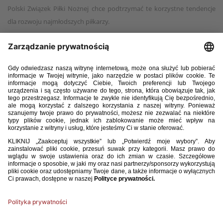
Polski Związek Piłki Nożnej chce podtrzymać te korzystne tendencje
dla rozwoju najmłodszych piłkarzy.
W nadchodzącym sezonie każdy klub uczestniczący w PKO BP
Ekstraklasie będzie zobowiązany do zapewnienia udziału w tych
rozgrywkach dowolnej liczby zawodników młodzieżowych w łącznym
wymiarze czasu gry nie krótszym niż 3000 minut w danym sezonie,
przy czym:
a) w jednym meczu drużyna nie może zgromadzić więcej niż 270
minut;
b) minuty rozegrane w doliczonym czasie gry w pierwszej i drugiej
połowie zawodów nie są uwzględniane w ewidencji.
W przypadku rozgrywek PKO BP Ekstraklasy zawodnikiem
młodzieżowym jest piłkarz posiadający obywatelstwo polskie, który