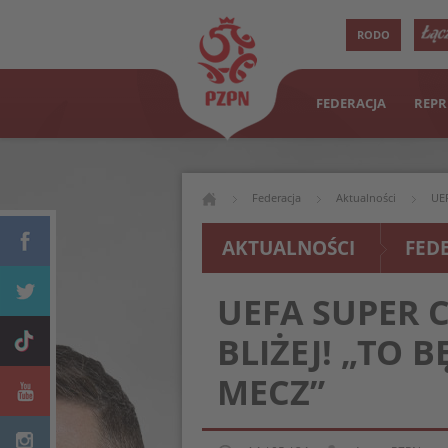
RODO
FEDERACJA
REPR
Federacja
Aktualności
UEF
AKTUALNOŚCI
FED
UEFA SUPER 
BLIŻEJ! „TO 
MECZ”