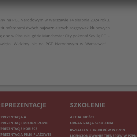
any na PGE Narodowym w Warszawie 14 sierpnia 2024 roku.
 triumfatorami dwóch najważniejszych rozgrywek klubowych
 ono w Pireusie, gdzie Manchester City pokonał Sevillę FC. –
e święto. Widzimy się na PGE Narodowym w Warszawie! –
REPREZENTACJE
SZKOLENIE
EPREZENTACJA A
AKTUALNOŚCI
EPREZENTACJE MŁODZIEŻOWE
ORGANIZACJA SZKOLENIA
EPREZENTACJE KOBIECE
KSZTAŁCENIE TRENERÓW W PZPN
EPREZENTACJA PIŁKI PLAŻOWEJ
LICENCJONOWANIE TRENERÓW W PZPN