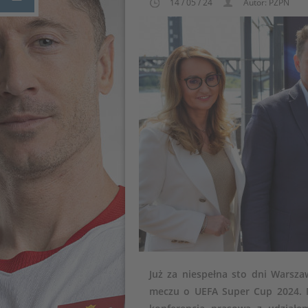
14 / 05 / 24
Autor: PZPN
Już za niespełna sto dni Warsz
meczu o UEFA Super Cup 2024. N