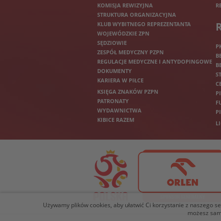
KOMISJA REWIZYJNA
R
STRUKTURA ORGANIZACYJNA
KLUB WYBITNEGO REPREZENTANTA
WOJEWÓDZKIE ZPN
SĘDZIOWIE
P
ZESPÓŁ MEDYCZNY PZPN
B
REGULACJE MEDYCZNE I ANTYDOPINGOWE
B
DOKUMENTY
S
KARIERA W PIŁCE
C
KSIĘGA ZNAKÓW PZPN
P
PATRONATY
F
WYDAWNICTWA
P
KIBICE RAZEM
L
Używamy plików cookies, aby ułatwić Ci korzystanie z naszego serw
możesz samo