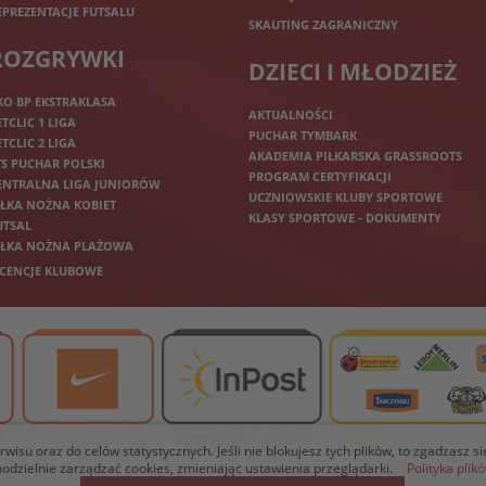
EPREZENTACJE FUTSALU
SKAUTING ZAGRANICZNY
ROZGRYWKI
DZIECI I MŁODZIEŻ
KO BP EKSTRAKLASA
AKTUALNOŚCI
ETCLIC 1 LIGA
PUCHAR TYMBARK
ETCLIC 2 LIGA
AKADEMIA PIŁKARSKA GRASSROOTS
TS PUCHAR POLSKI
PROGRAM CERTYFIKACJI
ENTRALNA LIGA JUNIORÓW
UCZNIOWSKIE KLUBY SPORTOWE
IŁKA NOŻNA KOBIET
KLASY SPORTOWE - DOKUMENTY
UTSAL
IŁKA NOŻNA PLAŻOWA
ICENCJE KLUBOWE
isu oraz do celów statystycznych. Jeśli nie blokujesz tych plików, to zgadzasz s
dzielnie zarządzać cookies, zmieniając ustawienia przeglądarki.
Polityka plik