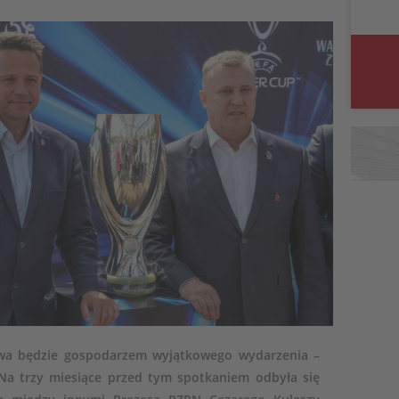
awa będzie gospodarzem wyjątkowego wydarzenia –
a trzy miesiące przed tym spotkaniem odbyła się