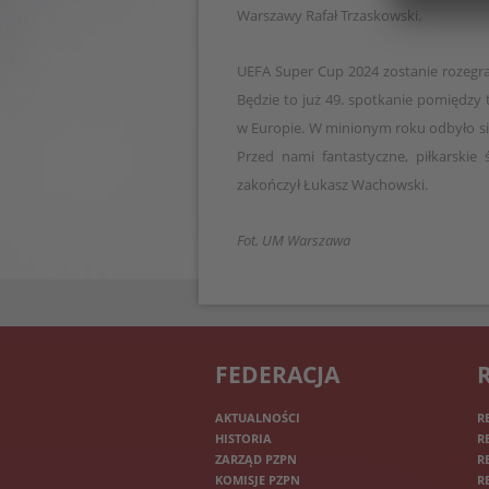
Warszawy Rafał Trzaskowski.
UEFA Super Cup 2024 zostanie rozegr
Będzie to już 49. spotkanie pomiędzy
w Europie. W minionym roku odbyło się
Przed nami fantastyczne, piłkarski
zakończył Łukasz Wachowski.
Fot. UM Warszawa
FEDERACJA
AKTUALNOŚCI
R
HISTORIA
R
ZARZĄD PZPN
R
KOMISJE PZPN
R