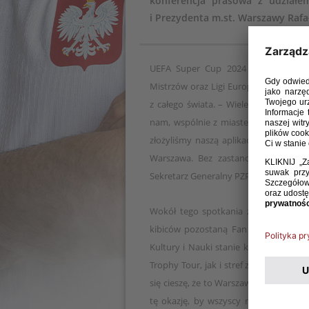
konferencja prasowa z udział
i Prezydenta m.st. Warszawy Rafa
UEFA Super Cup 2024 będzie spotkan
Mistrzów oraz Ligi Europy. To wielkie,
z całego świata. – Wiele federacji ch
nam, wspólnie z miastem stołecznym 
złożyliśmy naszą aplikację, UEFA odp
Warszawa. Bez zastanowienia zgodzi
Sekretarz Generalny PZPN.
Wokół tego spotkania zorganizowane 
kibiców pozostaną Fan Meeting Point
Kultury i Nauki stanie kilkumetrowa re
Trophy Tour, jak i stref z dodatkowymi
się cieszę, że to Warszawa będzie gos
tę okazję, by wszyscy mieli fantasty