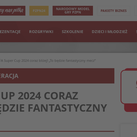
NARODOWY MODEL
PZPN24
PAKIETY BIZNES
GRY PZPN
EZENTACJE
ROZGRYWKI
SZKOLENIE
DZIECI I MŁODZIEŻ
A Super Cup 2024 coraz bliżej! „To będzie fantastyczny mecz”
ERACJA
CUP 2024 CORAZ
BĘDZIE FANTASTYCZNY