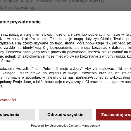
em między innymi Prezesa PZPN Cezarego Kuleszy
ła Trzaskowskiego.
iem, w którym zmierzą się triumfatorzy rozgrywek Ligi
 piłkarskie święto, które z pewnością przykuje uwagę kibiców
ciało zorganizować tak duże wydarzenie. Udało się to właśnie
Warszawą – powiedział Prezes PZPN Cezary Kulesza. – Gdy
owiedziała jednoznacznie: tak, pod warunkiem, że będzie to
liśmy się z tą rekomendacją – dodał Łukasz Wachowski,
zostanie mnóstwo atrakcji towarzyszących. Do dyspozycji
s (miejsca spotkań dla fanów obu drużyn). Przed Pałacem
plika trofeum, o które zagrają piłkarze. Nie zabraknie także
 atrakcjami, które będą otwarte już od 13 sierpnia. – Bardzo
podarzem tego wydarzenia. Chcemy jak najlepiej wykorzystać
czne wspomnienia z tego dnia – powiedział Prezydent m.st.