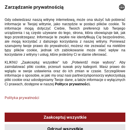
DOKUMENTY:
•
REGULACJE DOTYCZĄCE UDZIAŁU ZAWODNIKÓW POŹNO
DOJRZEWAJACYCH W ROZGRYWKACH PIŁKARSKICH
•
WNIOSEK O UPRAWNIENIE ZAWODNIKA PÓŹNO
DOJRZEWAJĄCEGO
•
INSTRUKCJA BADANIA PHV
• KALKULATOR PHV
•
UCHWAŁA ZARZĄDU POLSKIEGO ZWIĄZKU PIŁKI NOŻNEJ
W SPRAWIE ORGANIZACJI ROZGRYWEK W PIŁKĘ NOŻNĄ
Używamy plików cookies, aby ułatwić Ci korzystanie z naszego serwisu
oraz do celów statystycznych. Jeśli nie blokujesz tych plików, to zgadzasz