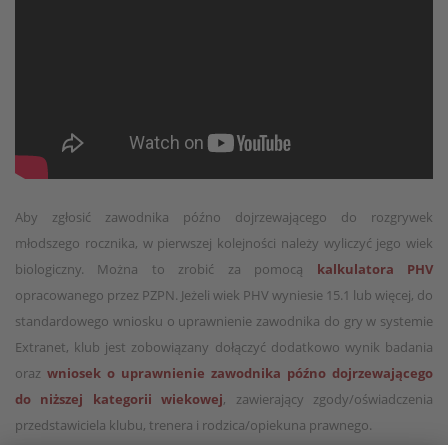
Aby zgłosić zawodnika późno dojrzewającego do rozgrywek
młodszego rocznika, w pierwszej kolejności należy wyliczyć jego wiek
biologiczny. Można to zrobić za pomocą
kalkulatora PHV
opracowanego przez PZPN. Jeżeli wiek PHV wyniesie 15.1 lub więcej, do
standardowego wniosku o uprawnienie zawodnika do gry w systemie
Extranet, klub jest zobowiązany dołączyć dodatkowo wynik badania
oraz
wniosek o uprawnienie zawodnika późno dojrzewającego
do niższej kategorii wiekowej
, zawierający zgody/oświadczenia
przedstawiciela klubu, trenera i rodzica/opiekuna prawnego.