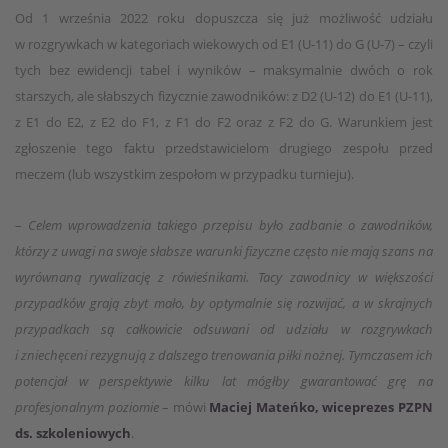
Od 1 września 2022 roku dopuszcza się już możliwość udziału
w rozgrywkach w kategoriach wiekowych od E1 (U-11) do G (U-7) – czyli
tych bez ewidencji tabel i wyników – maksymalnie dwóch o rok
starszych, ale słabszych fizycznie zawodników: z D2 (U-12) do E1 (U-11),
z E1 do E2, z E2 do F1, z F1 do F2 oraz z F2 do G. Warunkiem jest
zgłoszenie tego faktu przedstawicielom drugiego zespołu przed
meczem (lub wszystkim zespołom w przypadku turnieju).
–
Celem wprowadzenia takiego przepisu było zadbanie o zawodników,
którzy z uwagi na swoje słabsze warunki fizyczne często nie mają szans na
wyrównaną rywalizację z rówieśnikami. Tacy zawodnicy w większości
przypadków grają zbyt mało, by optymalnie się rozwijać, a w skrajnych
przypadkach są całkowicie odsuwani od udziału w rozgrywkach
i zniechęceni rezygnują z dalszego trenowania piłki nożnej. Tymczasem ich
potencjał w perspektywie kilku lat mógłby gwarantować grę na
profesjonalnym poziomie
– mówi
Maciej Mateńko, wiceprezes PZPN
ds. szkoleniowych
.