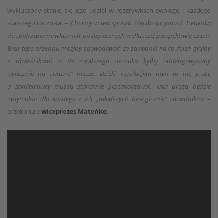
wykluczony stanie się jego udział w rozgrywkach swojego i każdego
starszego rocznika. –
Chcemy w ten sposób niejako przymusić trenerów
do spojrzenia na własnych podopiecznych w dłuższej perspektywie czasu.
Brak tego przepisu mógłby spowodować, że zawodnik na co dzień grałby
z rówieśnikami, a do młodszego rocznika byłby oddelegowywany
wyłącznie na „ważne” mecze. Dzięki regulacjom nam to nie grozi,
a szkoleniowcy muszą starannie przeanalizować, jaka droga będzie
optymalna dla każdego z ich „młodszych biologicznie” zawodników
–
przekonuje
wiceprezes Mateńko
.