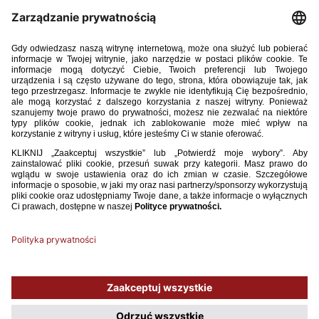
DOKUMENTY:
•
REGULACJE DOTYCZĄCE UDZIAŁU ZAWODNIKÓW POŹNO
DOJRZEWAJACYCH W ROZGRYWKACH PIŁKARSKICH
•
WNIOSEK O UPRAWNIENIE ZAWODNIKA PÓŹNO
DOJRZEWAJĄCEGO
•
INSTRUKCJA BADANIA PHV
• KALKULATOR PHV
•
UCHWAŁA ZARZĄDU POLSKIEGO ZWIĄZKU PIŁKI NOŻNEJ
W SPRAWIE ORGANIZACJI ROZGRYWEK W PIŁKĘ NOŻNĄ
Używamy plików cookies, aby ułatwić Ci korzystanie z naszego serwisu
oraz do celów statystycznych. Jeśli nie blokujesz tych plików, to zgadzasz