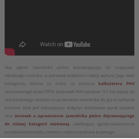
Aby zgłosić zawodnika późno dojrzewającego do rozgrywek
młodszego rocznika, w pierwszej kolejności należy wyliczyć jego wiek
biologiczny. Można to zrobić za pomocą
kalkulatora PHV
opracowanego przez PZPN. Jeżeli wiek PHV wyniesie 15.1 lub więcej, do
standardowego wniosku o uprawnienie zawodnika do gry w systemie
Extranet, klub jest zobowiązany dołączyć dodatkowo wynik badania
oraz
wniosek o uprawnienie zawodnika późno dojrzewającego
do niższej kategorii wiekowej
, zawierający zgody/oświadczenia
przedstawiciela klubu, trenera i rodzica/opiekuna prawnego.