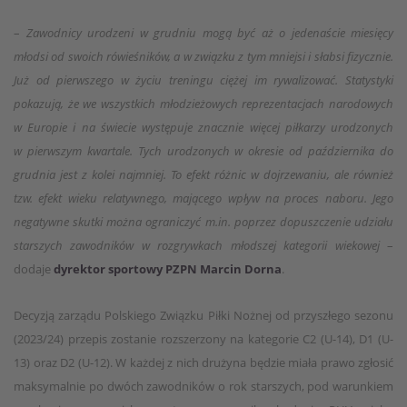
–
Zawodnicy urodzeni w grudniu mogą być aż o jedenaście miesięcy
młodsi od swoich rówieśników, a w związku z tym mniejsi i słabsi fizycznie.
Już od pierwszego w życiu treningu ciężej im rywalizować. Statystyki
pokazują, że we wszystkich młodzieżowych reprezentacjach narodowych
w Europie i na świecie występuje znacznie więcej piłkarzy urodzonych
w pierwszym kwartale. Tych urodzonych w okresie od października do
grudnia jest z kolei najmniej. To efekt różnic w dojrzewaniu, ale również
tzw. efekt wieku relatywnego, mającego wpływ na proces naboru. Jego
negatywne skutki można ograniczyć m.in. poprzez dopuszczenie udziału
starszych zawodników w rozgrywkach młodszej kategorii wiekowej
–
dodaje
dyrektor sportowy PZPN Marcin Dorna
.
Decyzją zarządu Polskiego Związku Piłki Nożnej od przyszłego sezonu
(2023/24) przepis zostanie rozszerzony na kategorie C2 (U-14), D1 (U-
13) oraz D2 (U-12). W każdej z nich drużyna będzie miała prawo zgłosić
maksymalnie po dwóch zawodników o rok starszych, pod warunkiem