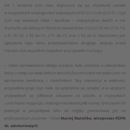
Od 1 września 2022 roku dopuszcza się już możliwość udziału
w rozgrywkach w kategoriach wiekowych od E1 (U-11) do G (U-7) – czyli
tych bez ewidencji tabel i wyników – maksymalnie dwóch o rok
starszych, ale słabszych fizycznie zawodników: z D2 (U-12) do E1 (U-11),
z E1 do E2, z E2 do F1, z F1 do F2 oraz z F2 do G. Warunkiem jest
zgłoszenie tego faktu przedstawicielom drugiego zespołu przed
meczem (lub wszystkim zespołom w przypadku turnieju).
–
Celem wprowadzenia takiego przepisu było zadbanie o zawodników,
którzy z uwagi na swoje słabsze warunki fizyczne często nie mają szans na
wyrównaną rywalizację z rówieśnikami. Tacy zawodnicy w większości
przypadków grają zbyt mało, by optymalnie się rozwijać, a w skrajnych
przypadkach są całkowicie odsuwani od udziału w rozgrywkach
i zniechęceni rezygnują z dalszego trenowania piłki nożnej. Tymczasem ich
potencjał w perspektywie kilku lat mógłby gwarantować grę na
profesjonalnym poziomie
– mówi
Maciej Mateńko, wiceprezes PZPN
ds. szkoleniowych
.