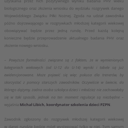
uzyskania przez nich pozytywnego wyniku badania PHV wieku
biologicznego oraz złożenia wniosku do wydziału rozgrywek danego
Wojewódzkiego Związku Piłki Nożnej. Zgoda na udział zawodnika
późno dojrzewającego w rozgrywkach młodszej kategorii wiekowej
obowiązywać będzie przez jedną rundę. Przed każdą kolejną
konieczne będzie przeprowadzenie aktualnego badania PHV oraz
złożenie nowego wniosku.
–
Powyższe formalności związane są z faktem, że w wymienionych
kategoriach wiekowych (od U-12 do U-14) wyniki i tabele są już
ewidencjonowane. Może pojawić się więc pokusa dla trenerów, by
skorzystać z pomocy starszych zawodników. Oczywiście w świecie, do
którego dążymy, żadna osoba szkoląca dzieci i młodzież nie zachowałaby
się w taki sposób, jednak na ten moment regulacje są niezbędne
–
wyjaśnia
Michał Libich, koordynator szkolenia dzieci PZPN
.
Zawodnik zgłoszony do rozgrywek młodszej kategorii wiekowej
w danej rundzie będzie mógł występować tylko w niej. Tym samym