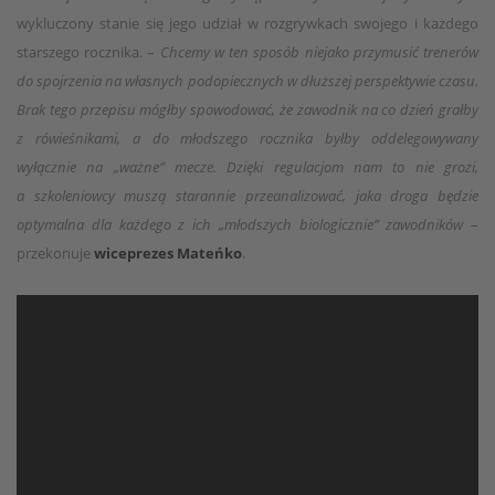
wykluczony stanie się jego udział w rozgrywkach swojego i każdego
starszego rocznika. –
Chcemy w ten sposób niejako przymusić trenerów
do spojrzenia na własnych podopiecznych w dłuższej perspektywie czasu.
Brak tego przepisu mógłby spowodować, że zawodnik na co dzień grałby
z rówieśnikami, a do młodszego rocznika byłby oddelegowywany
wyłącznie na „ważne” mecze. Dzięki regulacjom nam to nie grozi,
a szkoleniowcy muszą starannie przeanalizować, jaka droga będzie
optymalna dla każdego z ich „młodszych biologicznie” zawodników
–
przekonuje
wiceprezes Mateńko
.