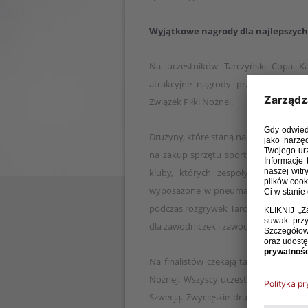
Wyjątkowe nagrody dla najlepszych
Na uczestników Tarczyński Copa Ka
atrakcyjne nagrody przygotowane pr
Związek Piłki Nożnej.
Drużyny, które staną na podium Finał
na zakup sprzętu sportowego o wartości
kluby, których zespoły zwyciężą w 
wyposażone w pneumatyczne boisko z
podczas rozgrywek Tarczyński Copa K
dla zawodniczek i zawodników najleps
Na finalistów czekają także wyjątkowe
Nożnej. Wszyscy uczestnicy Finału Og
Szwecją. Zwycięskie drużyny wezmą ud