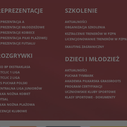
REPREZENTACJE
SZKOLENIE
EPREZENTACJA A
AKTUALNOŚCI
EPREZENTACJE MŁODZIEŻOWE
ORGANIZACJA SZKOLENIA
EPREZENTACJE KOBIECE
KSZTAŁCENIE TRENERÓW W PZPN
EPREZENTACJA PIŁKI PLAŻOWEJ
LICENCJONOWANIE TRENERÓW W PZPN
EPREZENTACJE FUTSALU
SKAUTING ZAGRANICZNY
ROZGRYWKI
DZIECI I MŁODZIEŻ
KO BP EKSTRAKLASA
AKTUALNOŚCI
ETCLIC 1 LIGA
PUCHAR TYMBARK
ETCLIC 2 LIGA
AKADEMIA PIŁKARSKA GRASSROOTS
TS PUCHAR POLSKI
PROGRAM CERTYFIKACJI
ENTRALNA LIGA JUNIORÓW
UCZNIOWSKIE KLUBY SPORTOWE
IŁKA NOŻNA KOBIET
KLASY SPORTOWE - DOKUMENTY
UTSAL
IŁKA NOŻNA PLAŻOWA
ICENCJE KLUBOWE