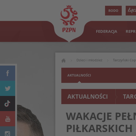
RODO
FEDERACJA
REPR
Dzieci i młodzież
Tarczyński Co
AKTUALNOŚCI
AKTUALNOŚCI
TAR
WAKACJE PEŁ
PIŁKARSKICH