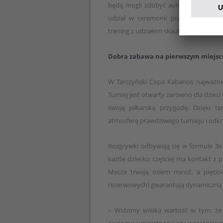
będą mogli zdobyć autografy oraz zr
udział w ceremonii przedmeczowej. 
trening z udziałem skautów i trenerów
Dobra zabawa na pierwszym miejsc
W Tarczyński Copa Kabanos najważniej
Turniej jest otwarty zarówno dla dzieci
swoją piłkarską przygodę. Dzięki 
atmosferę prawdziwego turnieju i odkryć
Rozgrywki odbywają się w formule 3x3
każde dziecko częściej ma kontakt z pi
Mecze trwają osiem minut, a pięci
rezerwowych) gwarantują dynamiczną r
– Widzimy wielką wartość w tym, że 