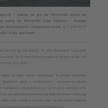
agrody i szansa na grę na Tarczyński Arena we
ają zapisy do Tarczyński Copa Kabanos – nowego
yn dziewczęcych i chłopięcych w kat. U-7, U-9 i U-11
kola i kluby sportowe.
skie emocje się nie kończy. To czas klubowych rozgrywek,
ywalizacji. Do 30 sierpnia można zgłaszać drużyny w kat. U-7,
roczniki 2015-2020).
oś więcej niż tylko mecze i rywalizacja. To przede wszystkim
, spędzenia czasu z rówieśnikami i sprawdzenia swoich
się współpracy, odpowiedzialności za drużynę, radzenia sobie
ć też, jak takie wydarzenia budują pewność siebie i zachęcają
 wielu dzieci udział w turnieju staje się początkiem większej
ski, koordynator sekcji kobiet Widzewa Łódź.