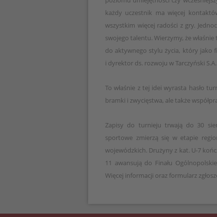
poziomu umiejętności czy wcześniejsz
każdy uczestnik ma więcej kontaktów
wszystkim więcej radości z gry. Jednoc
swojego talentu. Wierzymy, że właśnie 
do aktywnego stylu życia, który jako 
i dyrektor ds. rozwoju w Tarczyński S.A.
To właśnie z tej idei wyrasta hasło tur
bramki i zwycięstwa, ale także współpr
Zapisy do turnieju trwają do 30 sier
sportowe zmierzą się w etapie regio
wojewódzkich. Drużyny z kat. U-7 kończą
11 awansują do Finału Ogólnopolskie
Więcej informacji oraz formularz zgłosz