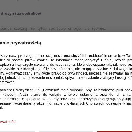
 drużyn i zawodników
banos czekają nie tylko sportowe emocje, ale również
zez sponsora tytularnego – firmę Tarczyński oraz Polski
u Ogólnopolskiego w swoich kategoriach, otrzymają vouchery
 20, 10 i 5 tysięcy złotych. Z kolei szkoły, przedszkola lub
kategoriach U-9 i U-11 (dziewcząt i chłopców), zostaną
 czterema bramkami – identyczne jak to wykorzystywane
abanos. Sponsor przygotował również indywidualne nagrody
zych drużyn.
 piłkarskie przeżycia, zapewnione przez Polski Związek Piłki
ólnopolskiego obejrzą na żywo mecz reprezentacji Polski ze
ział w otwartym treningu reprezentacji Polski, po którym