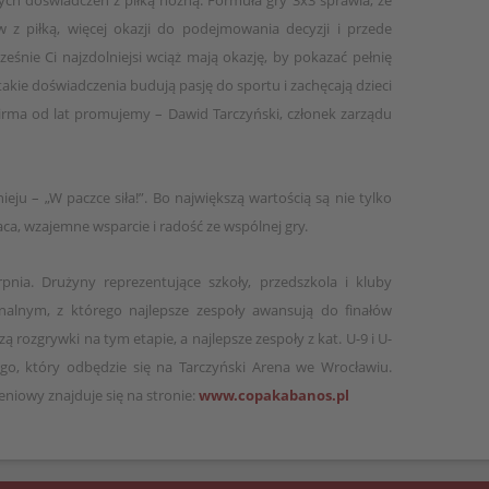
ych doświadczeń z piłką nożną. Formuła gry 3x3 sprawia, że
 z piłką, więcej okazji do podejmowania decyzji i przede
ześnie Ci najzdolniejsi wciąż mają okazję, by pokazać pełnię
takie doświadczenia budują pasję do sportu i zachęcają dzieci
firma od lat promujemy – Dawid Tarczyński, członek zarządu
nieju – „W paczce siła!”. Bo największą wartością są nie tylko
aca, wzajemne wsparcie i radość ze wspólnej gry.
pnia. Drużyny reprezentujące szkoły, przedszkola i kluby
nalnym, z którego najlepsze zespoły awansują do finałów
 rozgrywki na tym etapie, a najlepsze zespoły z kat. U-9 i U-
go, który odbędzie się na Tarczyński Arena we Wrocławiu.
eniowy znajduje się na stronie:
www.copakabanos.pl