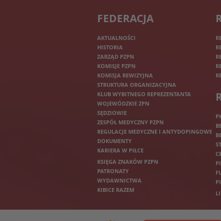
FEDERACJA
AKTUALNOŚCI
R
HISTORIA
R
ZARZĄD PZPN
R
KOMISJE PZPN
R
KOMISJA REWIZYJNA
R
STRUKTURA ORGANIZACYJNA
KLUB WYBITNEGO REPREZENTANTA
WOJEWÓDZKIE ZPN
SĘDZIOWIE
P
ZESPÓŁ MEDYCZNY PZPN
B
REGULACJE MEDYCZNE I ANTYDOPINGOWE
B
DOKUMENTY
S
KARIERA W PIŁCE
C
KSIĘGA ZNAKÓW PZPN
P
PATRONATY
F
WYDAWNICTWA
P
KIBICE RAZEM
L