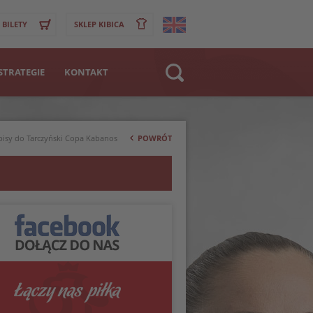
BILETY
SKLEP KIBICA
STRATEGIE
KONTAKT
Strona WWW
>
Klub
apisy do Tarczyński Copa Kabanos
POWRÓT
Zawodnik