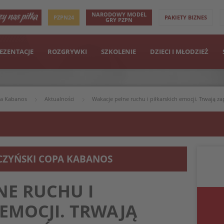
NARODOWY MODEL
PZPN24
PAKIETY BIZNES
GRY PZPN
EZENTACJE
ROZGRYWKI
SZKOLENIE
DZIECI I MŁODZIEŻ
pa Kabanos
Aktualności
Wakacje pełne ruchu i piłkarskich emocji. Trwają z
CZYŃSKI COPA KABANOS
NE RUCHU I
 EMOCJI. TRWAJĄ