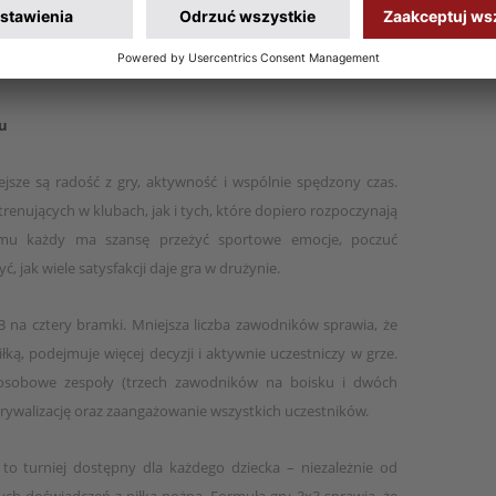
obić pamiątkowe zdjęcia ze swoimi idolami, a także wezmą
Oprócz tego triumfatorzy turnieju zostaną zaproszeni na
 PZPN.
u
sze są radość z gry, aktywność i wspólnie spędzony czas.
 trenujących w klubach, jak i tych, które dopiero rozpoczynają
temu każdy ma szansę przeżyć sportowe emocje, poczuć
, jak wiele satysfakcji daje gra w drużynie.
 na cztery bramki. Mniejsza liczba zawodników sprawia, że
łką, podejmuje więcej decyzji i aktywnie uczestniczy w grze.
oosobowe zespoły (trzech zawodników na boisku i dwóch
ywalizację oraz zaangażowanie wszystkich uczestników.
to turniej dostępny dla każdego dziecka – niezależnie od