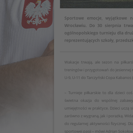
Sportowe emocje, wyjątkowe n
Wrocławiu. Do 30 sierpnia trw
ogólnopolskiego turnieju dla druż
reprezentujących szkoły, przedsz
Wakacje trwają, ale sezon na piłkar
treningów i przygotowań do jesiennej r
U-9, U-11 do Tarczyński Copa Kabanos (
– Turnieje piłkarskie to dla dzieci c
świetna okazja do wspólnej zabawy
umiejętności w praktyce. Dzieci uczą 
zarówno z wygraną, jak i porażką. Wida
do regularnej aktywności fizycznej. Dla
sportowej pasji – mówi Adrian Sokołow